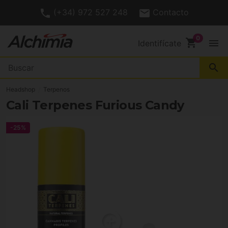
(+34) 972 527 248
Contacto
shopping_cart
menu
Identifícate
search
Headshop
Terpenos
Cali Terpenes Furious Candy
-25%