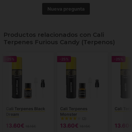
Nueva pregunta
Productos relacionados con Cali
Terpenes Furious Candy (Terpenos)
-25%
-25%
-25%
Cali Terpenes Black
Cali Terpenes
Cali Ter
Dream
Monster
(2)
13.60€
13.60€
13.60
18.15€
18.15€