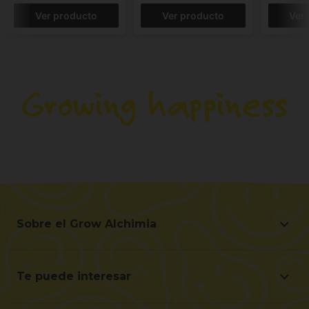
Ver producto
Ver producto
Ver
Sobre el Grow Alchimia
Sobre el Grow Alchimia
Situación y Contacto
Te puede interesar
Ayúdanos a mejorar
Ofertas
Contacto para profesionales (B2B)