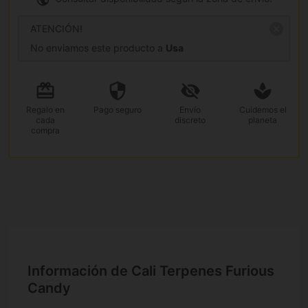
ATENCIÓN!
No enviamos este producto a
Usa
Regalo
en
Pago
seguro
Envío
Cuidemos el
cada
discreto
planeta
compra
Información de Cali Terpenes Furious
Candy