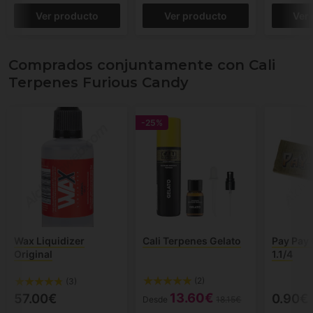
Ver producto
Ver producto
Ver
Comprados conjuntamente con Cali
Terpenes Furious Candy
-25%
Wax Liquidizer
Cali Terpenes Gelato
Pay Pay
Original
1.1/4
(2)
(3)
13.60€
57.00€
0.90€
Desde
18.15€