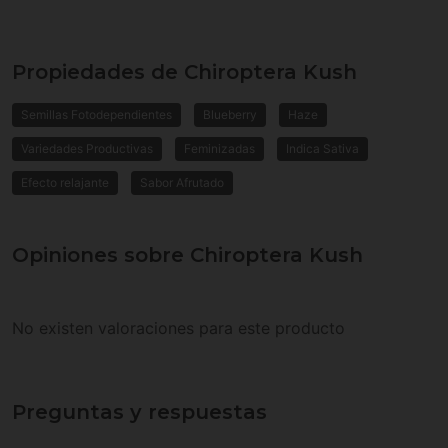
Propiedades de Chiroptera Kush
Semillas Fotodependientes
Blueberry
Haze
Variedades Productivas
Feminizadas
Indica Sativa
Efecto relajante
Sabor Afrutado
Opiniones sobre Chiroptera Kush
No existen valoraciones para este producto
Preguntas y respuestas