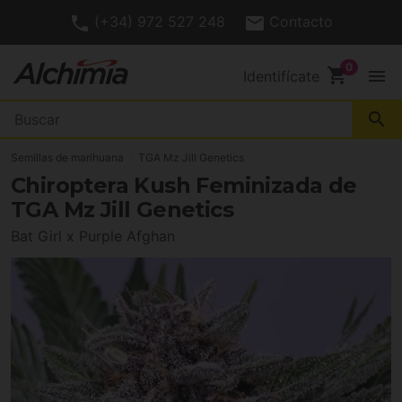
(+34) 972 527 248
Contacto
shopping_cart
menu
Identifícate
search
Semillas de marihuana
TGA Mz Jill Genetics
Chiroptera Kush Feminizada de
TGA Mz Jill Genetics
Bat Girl x Purple Afghan