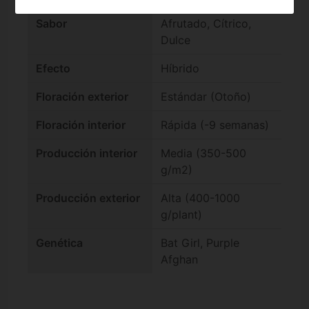
Sabor
Afrutado, Cítrico,
Dulce
Efecto
Híbrido
Floración exterior
Estándar (Otoño)
Floración interior
Rápida (-9 semanas)
Producción interior
Media (350-500
g/m2)
Producción exterior
Alta (400-1000
g/plant)
Genética
Bat Girl, Purple
Afghan