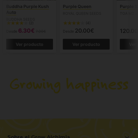
Buddha Purple Kush
Purple Queen
Purple 
Auto
ROYAL QUEEN SEEDS
TGA MZ J
BUDDHA SEEDS
(2)
(4)
6.30€
20.00€
120.0
Desde
7.00€
Desde
Ver producto
Ver producto
Ver
Sobre el Grow Alchimia