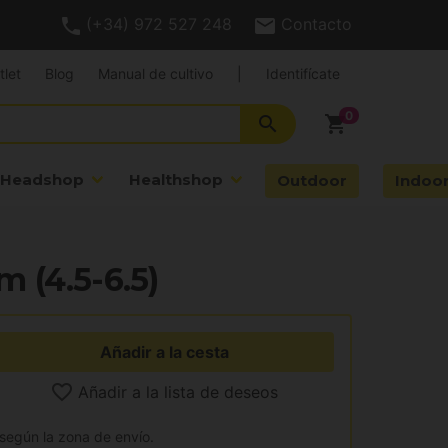
(+34) 972 527 248
Contacto
tlet
Blog
Manual de cultivo
|
Identifícate
search
shopping_cart
Headshop
Healthshop
Outdoor
Indoo
 (4.5-6.5)
Añadir a la cesta
Añadir a la lista de deseos
 según la zona de envío.