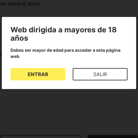
5mm hasta 6.5mm
.
Web dirigida a mayores de 18
años
Debes ser mayor de edad para acceder a esta página
ubo 5mm (4.5-6.5)
web
ENTRAR
SALIR
No existen valoraciones para este producto