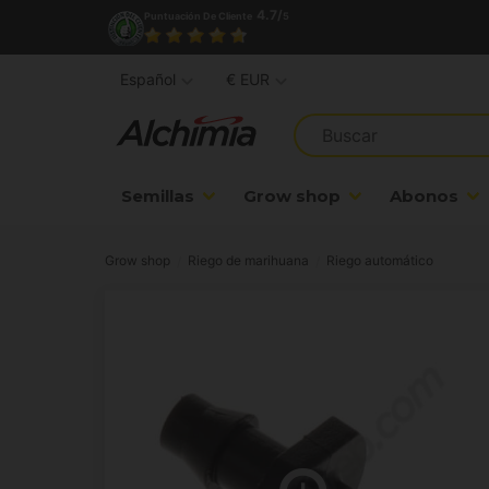
4.7/
Puntuación De Cliente
5
Español
€ EUR
Semillas
Grow shop
Abonos
Grow shop
Riego de marihuana
Riego automático