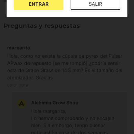
No existen valoraciones para este producto
ENTRAR
SALIR
Preguntas y respuestas
margarita
Hola, como no existe la cúpula de pyrex del Pulsar
APwax de repuesto (se me rompió) ¿podría servir
esta de Grace Grass de 14.5 mm? Es el tamaño del
atomizador. Gracias
08-01-2019
Alchimia Grow Shop
Hola margarita,
Lo hemos comprobado y no encajan
bien. Sin embargo, tengo buenas
noticias! En cosa de dos semanas