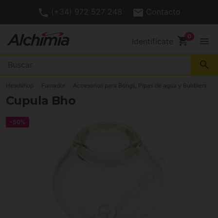
(+34) 972 527 248
Contacto
shopping_cart
menu
Identifícate
search
Headshop
Fumador
Accesorios para Bongs, Pipas de agua y Bubblers
Cupula Bho
-50%