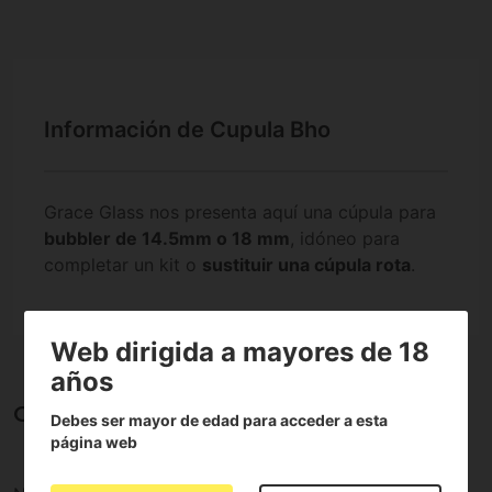
Información de Cupula Bho
Grace Glass nos presenta aquí una cúpula para
bubbler de 14.5mm o 18 mm
, idóneo para
completar un kit o
sustituir una cúpula rota
.
Web dirigida a mayores de 18
años
Opiniones sobre Cupula Bho
Debes ser mayor de edad para acceder a esta
página web