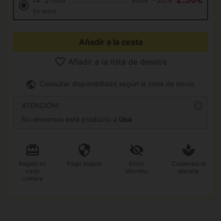
14´5 mm
-50%
5.00€
En stock
Añadir a la cesta
Añadir a la lista de deseos
Consultar disponibilidad según la zona de envío.
ATENCIÓN!
No enviamos este producto a
Usa
Regalo
en
Pago
seguro
Envío
Cuidemos el
cada
discreto
planeta
compra