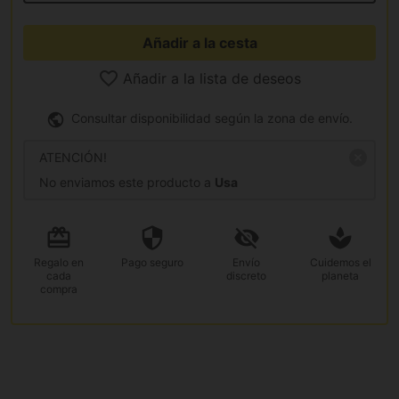
Añadir a la cesta
Añadir a la lista de deseos
Consultar disponibilidad según la zona de envío.
ATENCIÓN!
No enviamos este producto a
Usa
Regalo
en
Pago
seguro
Envío
Cuidemos el
cada
discreto
planeta
compra