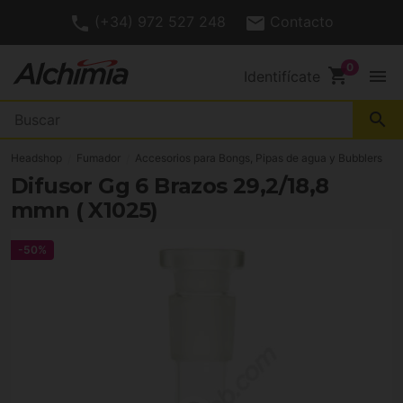
(+34) 972 527 248
Contacto
shopping_cart
menu
Identifícate
search
Headshop
Fumador
Accesorios para Bongs, Pipas de agua y Bubblers
Difusor Gg 6 Brazos 29,2/18,8
mmn ( X1025)
-50%