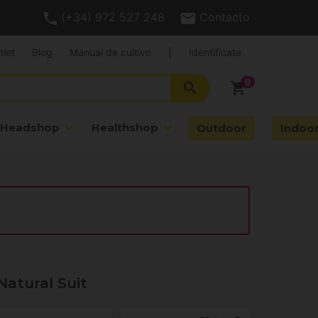
(+34) 972 527 248
Contacto
tlet
Blog
Manual de cultivo
|
Identifícate
search
shopping_cart
Headshop
Healthshop
Outdoor
Indoo
Natural Suit