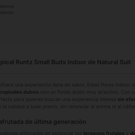
idemos
 planeta
pical Runtz Small Buds Indoor de Natural Suit
ofrece una experiencia llena de sabor. Estas flores indoor 
tropicales dulces
con un fondo ácido muy atractivo. Con 
rfecta para quienes buscan una experiencia intensa
sin efe
 la calidad a buen precio, sin renunciar al aroma ni al cáña
 afrutada de última generación
modernas enfocadas en potenciar los
terpenos frutales
y
d