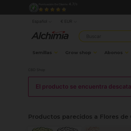
4.7/
Puntuación De Cliente
5
Español
€ EUR
Semillas
Grow shop
Abonos
CBD Shop
El producto se encuentra descat
Productos parecidos a Flores de 