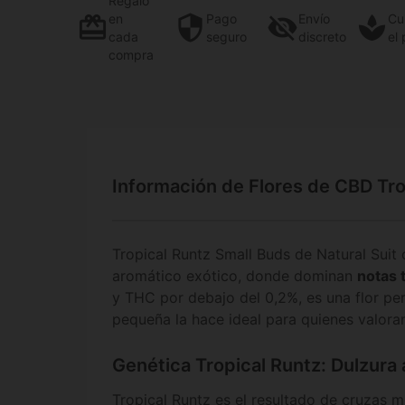
Regalo
en
Pago
Envío
Cu
cada
seguro
discreto
el
compra
Información de Flores de CBD Tro
Tropical Runtz Small Buds de Natural Suit 
aromático exótico, donde dominan
notas 
y THC por debajo del 0,2%, es una flor pe
pequeña la hace ideal para quienes valoran
Genética Tropical Runtz: Dulzura
Tropical Runtz es el resultado de cruzas 