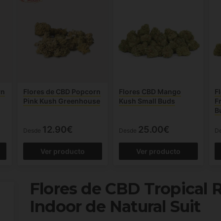
rn
Flores de CBD Popcorn
Flores CBD Mango
F
Pink Kush Greenhouse
Kush Small Buds
F
B
12.90€
25.00€
Desde
Desde
D
Ver producto
Ver producto
Flores de CBD Tropical 
Indoor de Natural Suit