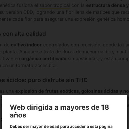
enética fusiona el
sabor tropical
con la
estructura densa y
su versión CBD, logrando una flor llena de matices que re
amente cada flor para asegurar una expresión genética hom
 con alta calidad
en de
cultivo indoor
controlados con precisión, donde la ilu
a planta. Aunque se trata de flores de menor calibre, mantie
ultivan en
orgánico certificado
sin pesticidas, y están com
 en un formato accesible.
es ácidos: puro disfrute sin THC
 es una
explosión de frutas exóticas, golosinas ácidas y 
cterística, ideal para quienes disfrutan de sabores marcad
ido legal). Perfecto para coleccionar y para aromaterápia
Web dirigida a mayores de 18
años
 Small Buds de Natural Suit:
Debes ser mayor de edad para acceder a esta página