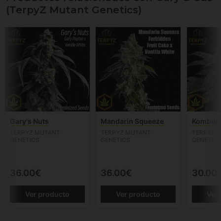
(TerpyZ Mutant Genetics)
Gary's Nuts
Mandarin Squeeze
Kombuc
TERPYZ MUTANT
TERPYZ MUTANT
TERPYZ 
GENETICS
GENETICS
GENETIC
36.00€
36.00€
30.00
Ver producto
Ver producto
Ver