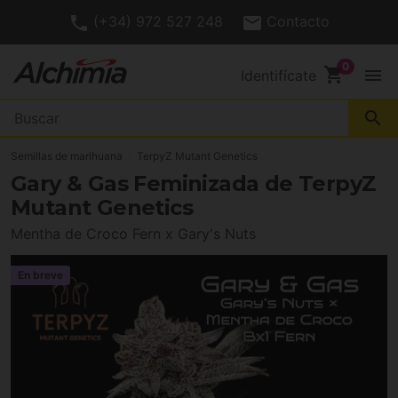
(+34) 972 527 248
Contacto
shopping_cart
menu
Identifícate
search
Semillas de marihuana
TerpyZ Mutant Genetics
Gary & Gas Feminizada de TerpyZ
Mutant Genetics
Mentha de Croco Fern x Gary's Nuts
En breve