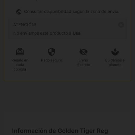
Consultar disponibilidad según la zona de envío.
ATENCIÓN!
No enviamos este producto a
Usa
Regalo
en
Pago
seguro
Envío
Cuidemos el
cada
discreto
planeta
compra
Información de Golden Tiger Reg