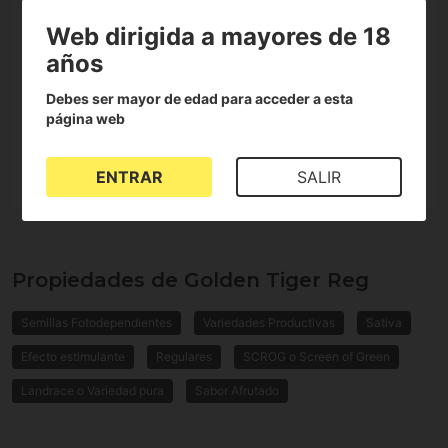
interior
Web dirigida a mayores de 18
Producción
Alta (400-1000
años
exterior
g/plant)
Debes ser mayor de edad para acceder a esta
Genética
Malawi "Killer", Hmong
página web
Thai
ENTRAR
SALIR
Propiedades de Golden Tiger Reg
Semillas Fotodependientes
Variedades Productivas
Sativa
Efecto estimulante
Regulares
SCROG o Screen of Green
Landrace o Variedad pura
Sabor Afrutado