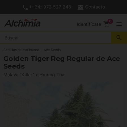
(+34) 972 527 248
Contacto
shopping_cart
menu
Identifícate
search
Semillas de marihuana
Ace Seeds
Golden Tiger Reg Regular de Ace
Seeds
Malawi "Killer" x Hmong Thai