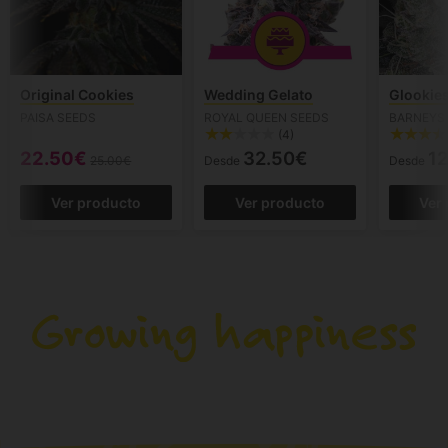
Original Cookies
Wedding Gelato
Glookie
PAISA SEEDS
ROYAL QUEEN SEEDS
BARNEYS
(4)
22.50€
32.50€
12
25.00€
Desde
Desde
Ver producto
Ver producto
Ver