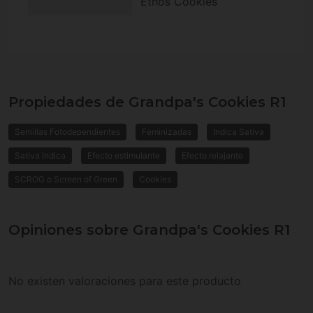
Ethos Cookies
Propiedades de Grandpa's Cookies R1
Semillas Fotodependientes
Feminizadas
Indica Sativa
Sativa Indica
Efecto estimulante
Efecto relajante
SCROG o Screen of Green
Cookies
Opiniones sobre Grandpa's Cookies R1
No existen valoraciones para este producto