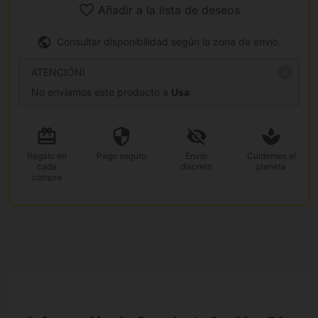
Añadir a la lista de deseos
Consultar disponibilidad según la zona de envío.
ATENCIÓN!
No enviamos este producto a
Usa
Regalo
en
Pago
seguro
Envío
Cuidemos el
cada
discreto
planeta
compra