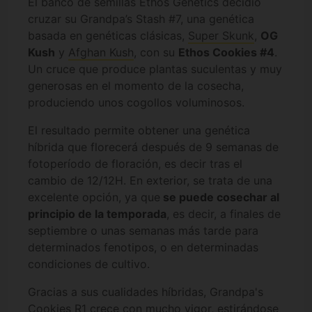
El banco de semillas Ethos Genetics decidió
cruzar su Grandpa’s Stash #7, una genética
basada en genéticas clásicas,
Super Skunk
,
OG
Kush
y
Afghan Kush
, con su
Ethos Cookies #4
.
Un cruce que produce plantas suculentas y muy
generosas en el momento de la cosecha,
produciendo unos cogollos voluminosos.
El resultado permite obtener una genética
híbrida que florecerá después de 9 semanas de
fotoperíodo de floración, es decir tras el
cambio de 12/12H. En exterior, se trata de una
excelente opción, ya que
se puede cosechar al
principio de la temporada
, es decir, a finales de
septiembre o unas semanas más tarde para
determinados fenotipos, o en determinadas
condiciones de cultivo.
Gracias a sus cualidades híbridas, Grandpa's
Cookies R1 crece con mucho vigor, estirándose