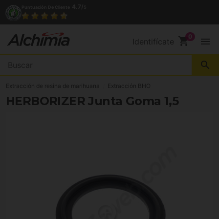
4.7/
Puntuación De Cliente
5
shopping_cart
menu
Identifícate
search
Extracción de resina de marihuana
Extracción BHO
HERBORIZER Junta Goma 1,5