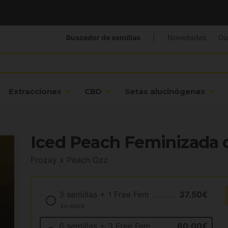
Buscador de semillas
|
Novedades
Ou
Extracciones
CBD
Setas alucinógenas
Iced Peach Feminizada d
Frozay x Peach Ozz
3 semillas + 1 Free Fem
37.50€
En stock
6 semillas + 3 Free Fem
60.00€