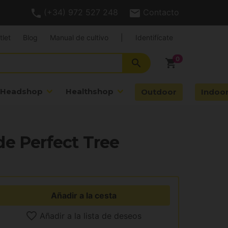
(+34) 972 527 248
Contacto
tlet
Blog
Manual de cultivo
|
Identifícate
search
shopping_cart
Headshop
Healthshop
Outdoor
Indoo
e Perfect Tree
Añadir a la cesta
Añadir a la lista de deseos