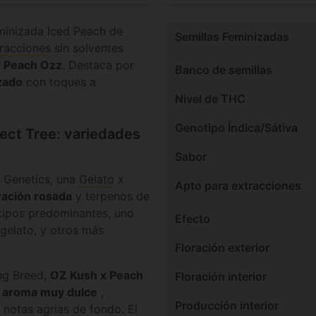
eminizada Iced Peach de
Semillas Feminizadas
tracciones
sin solventes
y Peach Ozz
. Destaca por
Banco de semillas
zado
con toques a
Nivel de THC
Genotipo Índica/Sátiva
ect Tree: variedades
Sabor
s Genetics, una
Gelato
x
Apto para extracciones
ración rosada
y terpenos de
otipos predominantes, uno
Efecto
 gelato, y otros más
Floración exterior
ng Breed,
OZ Kush x Peach
Floración interior
n
aroma muy dulce
,
Producción interior
 notas agrias de fondo. El