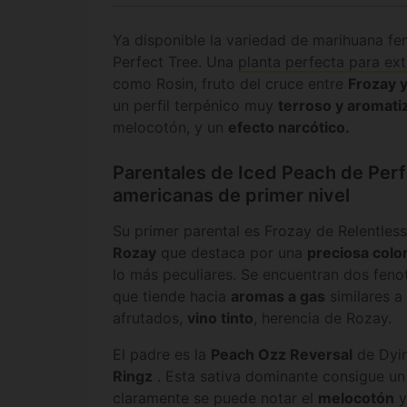
Ya disponible la variedad de marihuana f
Perfect Tree. Una
planta perfecta para ex
como Rosin, fruto del cruce entre
Frozay 
un perfil terpénico muy
terroso y aromati
melocotón, y un
efecto narcótico.
Parentales de Iced Peach de Perf
americanas de primer nivel
Su primer parental es Frozay de Relentles
Rozay
que destaca por una
preciosa colo
lo más peculiares. Se encuentran dos fen
que tiende hacia
aromas a gas
similares a
afrutados,
vino tinto
, herencia de Rozay.
El padre es la
Peach Ozz Reversal
de Dyi
Ringz
. Esta sativa dominante consigue u
claramente se puede notar el
melocotón
y