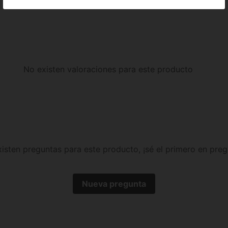
No existen valoraciones para este producto
isten preguntas para este producto, ¡sé el primero en preg
Nueva pregunta