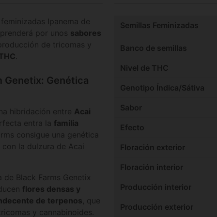
s feminizadas Ipanema de
Semillas Feminizadas
rprenderá por unos
sabores
producción de tricomas y
Banco de semillas
 THC
.
Nivel de THC
 Genetix: Genética
Genotipo Índica/Sátiva
Sabor
na hibridación entre
Acai
rfecta entra la
familia
Efecto
arms consigue una genética
 con la dulzura de Acai
Floración exterior
Floración interior
a de Black Farms Genetix
Producción interior
oducen
flores densas y
indecente de terpenos
, que
Producción exterior
ricomas y cannabinoides.