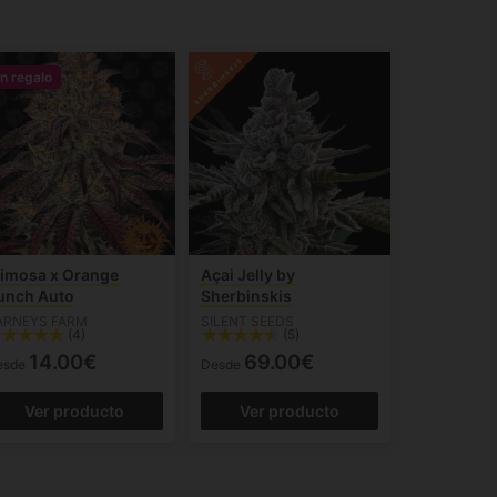
n regalo
imosa x Orange
Açai Jelly by
unch Auto
Sherbinskis
ARNEYS FARM
SILENT SEEDS
(4)
(5)
14.00€
69.00€
esde
Desde
Ver producto
Ver producto