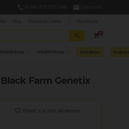
(+34) 972 527 248
Contacto
tlet
Blog
Manual de cultivo
|
Identifícate
search
shopping_cart
Headshop
Healthshop
Outdoor
Indoo
Black Farm Genetix
Añadir a la lista de deseos