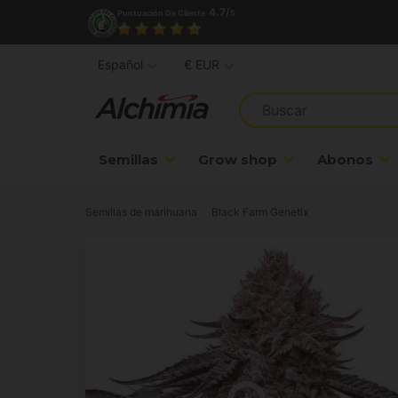
4.7/
Puntuación De Cliente
5
Español
€ EUR
Semillas
Grow shop
Abonos
Semillas de marihuana
Black Farm Genetix