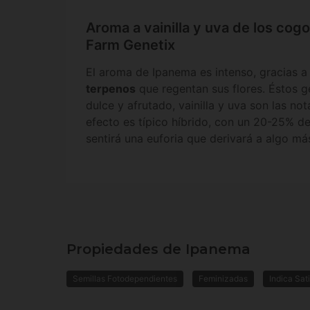
Aroma a vainilla y uva de los cog
Farm Genetix
El aroma de Ipanema es intenso, gracias a
terpenos
que regentan sus flores. Éstos 
dulce y afrutado, vainilla y uva son las no
efecto es típico híbrido, con un 20-25% 
sentirá una euforia que derivará a algo más
Propiedades de Ipanema
Semillas Fotodependientes
Feminizadas
Indica Sat