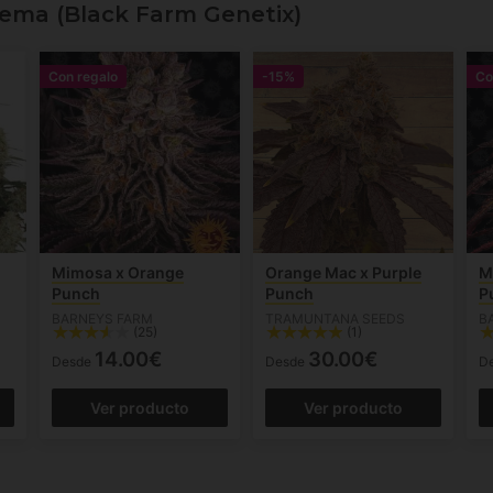
nema (Black Farm Genetix)
Con regalo
-15%
Co
Mimosa x Orange
Orange Mac x Purple
M
Punch
Punch
P
BARNEYS FARM
TRAMUNTANA SEEDS
B
(25)
(1)
14.00€
30.00€
Desde
Desde
D
Ver producto
Ver producto