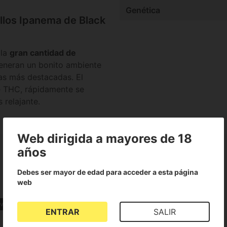
Genética
ollos Ipanema de Black
 la
gran cantidad de
generan un bonito ambiente
tas más destacadas. El
de THC, rápidamente se
 relajante.
Web dirigida a mayores de 18
años
Debes ser mayor de edad para acceder a esta página
web
iva
Sabor Afrutado
ENTRAR
SALIR