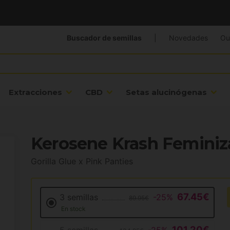
Buscador de semillas
|
Novedades
Ou
Extracciones
CBD
Setas alucinógenas
Kerosene Krash Feminiz
Gorilla Glue x Pink Panties
67.45€
3 semillas
-25%
89.95€
En stock
101.20€