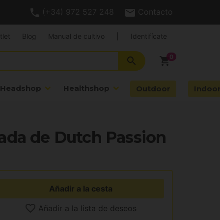
(+34) 972 527 248
Contacto
tlet
Blog
Manual de cultivo
|
Identifícate
search
shopping_cart
Headshop
Healthshop
Outdoor
Indoo
ada de Dutch Passion
Añadir a la cesta
Añadir a la lista de deseos