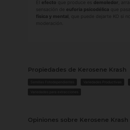
El
efecto
que produce es
demoledor
, arr
sensación de
euforia psicodélica
que pasa
física y mental
, que puede dejarte KO si 
moderación.
Propiedades de Kerosene Krash
Semillas Fotodependientes
Variedades Productivas
Variedades para extracciones
Opiniones sobre Kerosene Krash