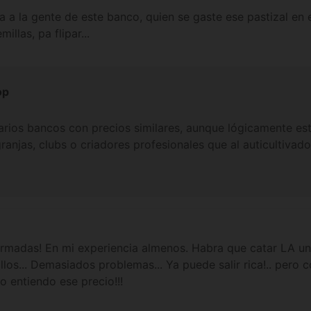
la a la gente de este banco, quien se gaste ese pastizal en
illas, pa flipar...
op
rios bancos con precios similares, aunque lógicamente est
anjas, clubs o criadores profesionales que al auticultivado
madas! En mi experiencia almenos. Habra que catar LA unic
llos... Demasiados problemas... Ya puede salir rica!.. pero
o entiendo ese precio!!!