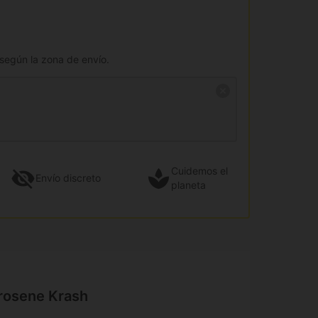
 según la zona de envío.
Cuidemos el
Envío
discreto
planeta
erosene Krash