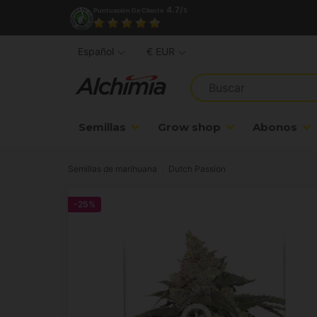
4.7/
Puntuación De Cliente
5
Español
€ EUR
Semillas
Grow shop
Abonos
Semillas de marihuana
Dutch Passion
-25%