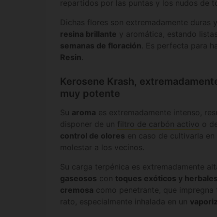
repartidos por las puntas y los nudos de 
Dichas flores son extremadamente duras y
resina brillante
y aromática, estando lista
semanas de floración
. Es perfecta para 
Resin
.
Kerosene Krash, extremadamente
muy potente
Su
aroma
es extremadamente intenso, resu
disponer de un
filtro de carbón activo
o de
control de olores
en caso de cultivarla en i
molestar a los vecinos.
Su carga terpénica es extremadamente al
gaseosos
con
toques exóticos y herbale
cremosa
como penetrante, que impregna t
rato, especialmente inhalada en un
vapori