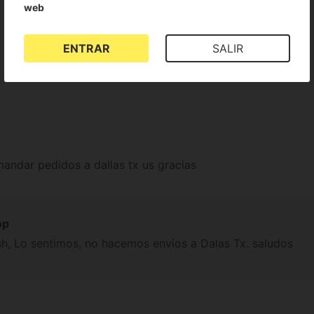
web
No existen valoraciones para este producto
ENTRAR
SALIR
ndar pedidos a dallas tx us gracias
op
h, Lo sentimos, no hacemos envios a Dalas Tx. saludos