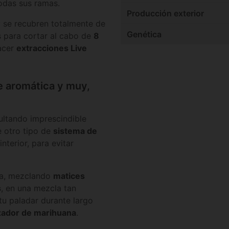
todas sus ramas.
Producción exterior
 se recubren totalmente de
Genética
s para cortar al cabo de
8
hacer
extracciones Live
 aromática y muy,
ltando imprescindible
 otro tipo de
sistema de
nterior, para evitar
ta, mezclando
matices
s
, en una mezcla tan
u paladar durante largo
zador de marihuana
.