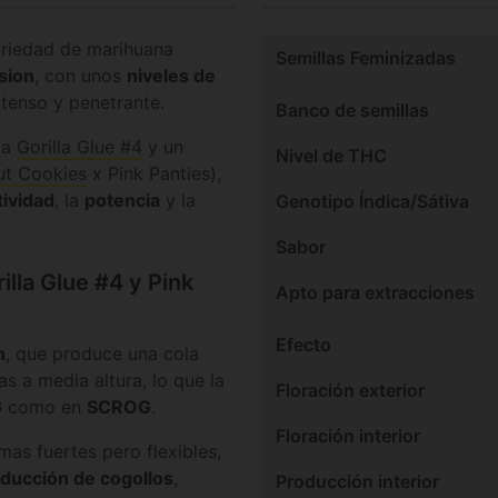
ariedad de marihuana
Semillas Feminizadas
sion
, con unos
niveles de
tenso y penetrante.
Banco de semillas
la
Gorilla Glue #4
y un
Nivel de THC
ut Cookies
x Pink Panties),
ividad
, la
potencia
y la
Genotipo Índica/Sátiva
Sabor
illa Glue #4 y Pink
Apto para extracciones
Efecto
h
, que produce una cola
s a media altura, lo que la
Floración exterior
G
como en
SCROG
.
Floración interior
as fuertes pero flexibles,
ducción de cogollos
,
Producción interior