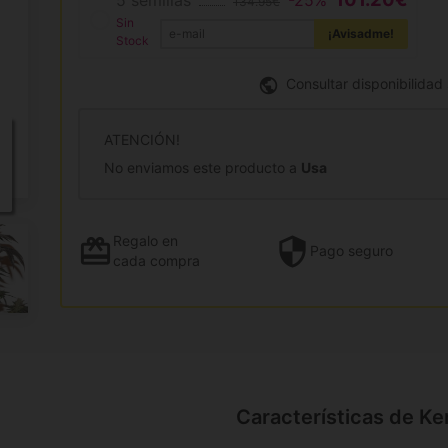
5 semillas
-25%
134.95€
Sin
¡Avisadme!
Stock
Consultar disponibilidad
ATENCIÓN!
No enviamos este producto a
Usa
Regalo
en
Pago
seguro
cada compra
Características de K