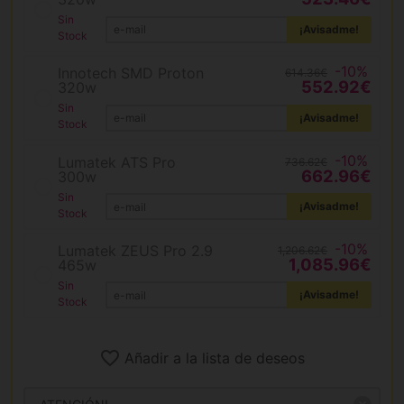
Sin
¡Avisadme!
Stock
-10%
Innotech SMD Proton
614.36€
552.92€
320w
Sin
¡Avisadme!
Stock
-10%
Lumatek ATS Pro
736.62€
662.96€
300w
Sin
¡Avisadme!
Stock
-10%
Lumatek ZEUS Pro 2.9
1,206.62€
1,085.96€
465w
Sin
¡Avisadme!
Stock
Añadir a la lista de deseos