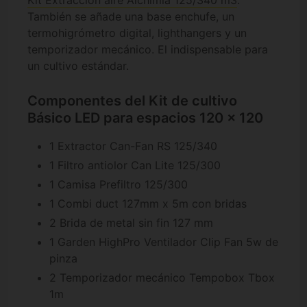
Kit Extracción aire Alchimia 125/340 m3
.
También se añade una base enchufe, un
termohigrómetro digital, lighthangers y un
temporizador mecánico. El indispensable para
un cultivo estándar.
Componentes del Kit de cultivo
Básico LED para espacios 120 x 120
1 Extractor Can-Fan RS 125/340
1 Filtro antiolor Can Lite 125/300
1 Camisa Prefiltro 125/300
1 Combi duct 127mm x 5m con bridas
2 Brida de metal sin fin 127 mm
1 Garden HighPro Ventilador Clip Fan 5w de
pinza
2 Temporizador mecánico Tempobox Tbox
1m