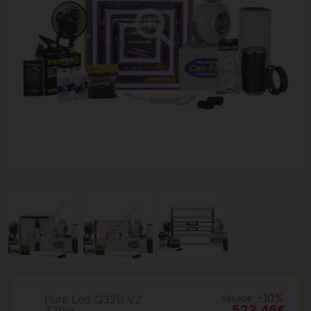
-10%
Pure Led Q320 V2
581.62€
523.46€
320w