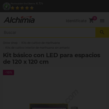
4.7/
Puntuación De Cliente
5
shopping_cart
menu
Identifícate
search
Grow shop
Kits de cultivo de marihuana
Kits de cultivo interior de marihuana sin armario
Kit básico con LED para espacios
de 120 x 120 cm
-10%