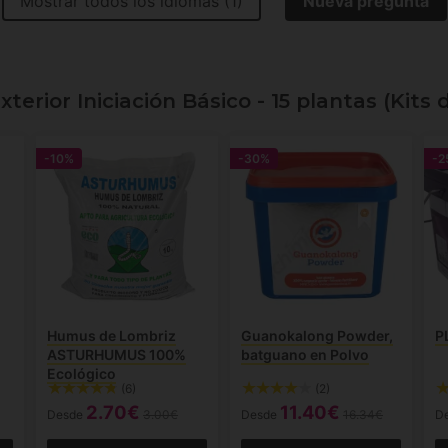
Mostrar todos los idiomas (1)
Nueva pregunta
terior Iniciación Básico - 15 plantas (Kits
-10%
-30%
-2
Humus de Lombriz
Guanokalong Powder,
P
ASTURHUMUS 100%
batguano en Polvo
Ecológico
(6)
(2)
2.70€
11.40€
Desde
3.00€
Desde
16.34€
D