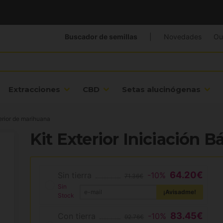
Buscador de semillas
|
Novedades
Ou
Extracciones
CBD
Setas alucinógenas
terior de marihuana
Kit Exterior Iniciación Bá
64.20€
Sin tierra
-10%
71.36€
Sin
¡Avisadme!
Stock
83.45€
Con tierra
-10%
92.76€