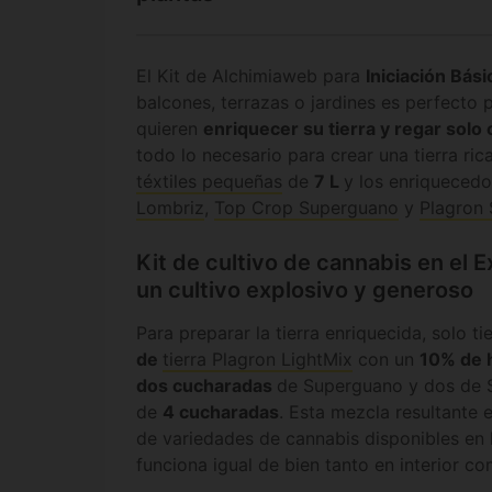
El Kit de Alchimiaweb para
Iniciación Bási
balcones, terrazas o jardines es perfecto 
quieren
enriquecer su tierra y regar solo
todo lo necesario para crear una tierra ric
téxtiles pequeñas
de
7 L
y los enriquecedo
Lombriz
,
Top Crop Superguano
y
Plagron
Kit de cultivo de cannabis en el E
un cultivo explosivo y generoso
Para preparar la tierra enriquecida, solo t
de
tierra Plagron LightMix
con un
10% de 
dos cucharadas
de Superguano y dos de S
de
4 cucharadas
. Esta mezcla resultante 
de variedades de cannabis disponibles en
funciona igual de bien tanto en interior co