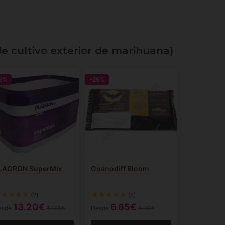
 de cultivo exterior de marihuana)
5%
-25%
LAGRON SuperMix
Guanodiff Bloom
(2)
(7)
13.20€
6.65€
esde
17.61€
Desde
8.90€