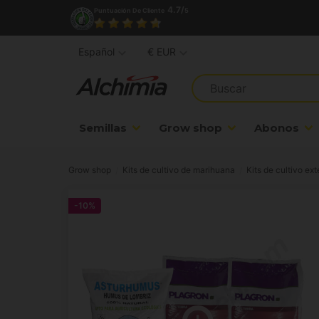
4.7/
Puntuación De Cliente
5
Español
€ EUR
Semillas
Grow shop
Abonos
Grow shop
Kits de cultivo de marihuana
Kits de cultivo ex
-10%