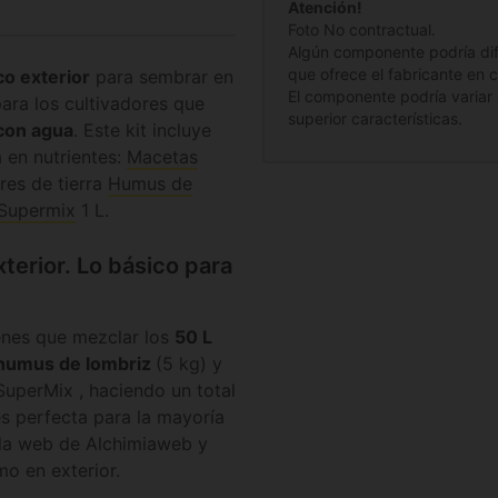
Atención!
Foto No contractual.
Algún componente podría difer
que ofrece el fabricante en
co exterior
para sembrar en
El componente podría variar 
para los cultivadores que
superior características.
 con agua
. Este kit incluye
a en nutrientes:
Macetas
res de tierra
Humus de
 Supermix
1 L.
xterior. Lo básico para
ienes que mezclar los
50 L
humus de lombriz
(5 kg) y
uperMix , haciendo un total
es perfecta para la mayoría
 la web de Alchimiaweb y
mo en exterior.