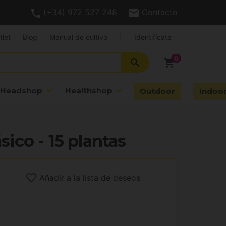
(+34) 972 527 248
Contacto
tlet
Blog
Manual de cultivo
|
Identifícate
search
shopping_cart
Headshop
Healthshop
Outdoor
Indoo
sico - 15 plantas
Añadir a la lista de deseos