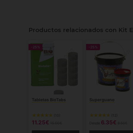
Productos relacionados con Kit Ex
-25%
-25%
Tabletas BioTabs
Superguano
(10)
(12)
11.25€
6.35€
15.00€
Desde
8.50€