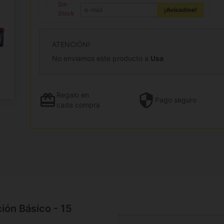
Sin
¡Avisadme!
Stock
ATENCIÓN!
No enviamos este producto a
Usa
Regalo
en
Pago
seguro
cada compra
ción Básico - 15