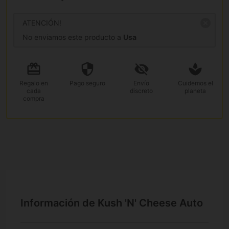
ATENCIÓN!
No enviamos este producto a
Usa
Regalo
en
Pago
seguro
Envío
Cuidemos el
cada
discreto
planeta
compra
Información de Kush 'N' Cheese Auto