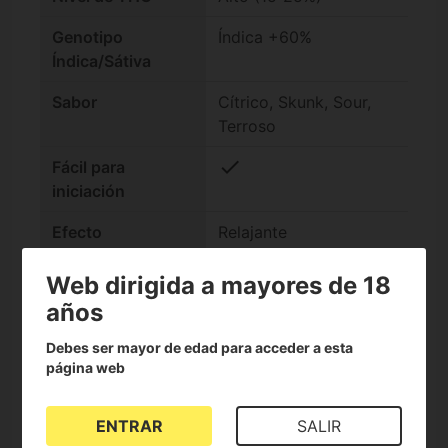
Genotipo
Índica +60%
Índica/Sátiva
Sabor
Cítrico, Skunk, Sour,
Terroso
check
Fácil para
iniciación
Efecto
Relajante
Ciclo completo
Estándar (10-14
Web dirigida a mayores de 18
semanas)
años
Producción
Media (250-450 g/m2)
Debes ser mayor de edad para acceder a esta
interior
página web
Producción
Media (75-150 g/plant)
ENTRAR
SALIR
exterior