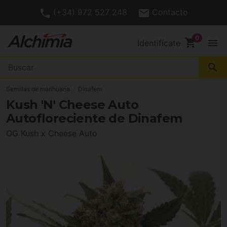
(+34) 972 527 248
Contacto
shopping_cart
menu
Identifícate
search
Semillas de marihuana
Dinafem
Kush 'N' Cheese Auto
Autofloreciente de Dinafem
OG Kush x Cheese Auto