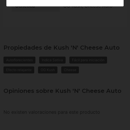
Genética
OG Kush, Cheese Auto
Propiedades de Kush 'N' Cheese Auto
Autoflorecientes
Indica Sativa
Fácil para iniciación
Efecto relajante
OG Kush
Cheese
Opiniones sobre Kush 'N' Cheese Auto
No existen valoraciones para este producto