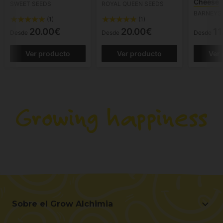
Cheese
SWEET SEEDS
ROYAL QUEEN SEEDS
BARNEYS
(1)
(1)
20.00€
20.00€
11
Desde
Desde
Desde
Ver producto
Ver producto
Ver
Sobre el Grow Alchimia
Sobre el Grow Alchimia