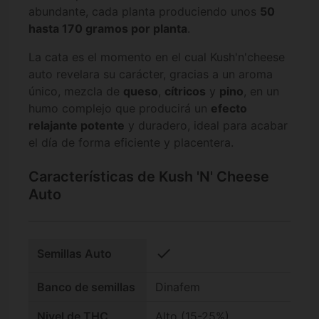
abundante, cada planta produciendo unos
50
hasta 170 gramos por planta
.
La cata es el momento en el cual Kush'n'cheese
auto revelara su carácter, gracias a un aroma
único, mezcla de
queso
,
cítricos
y
pino
, en un
humo complejo que producirá un
efecto
relajante potente
y duradero, ideal para acabar
el día de forma eficiente y placentera.
Características de Kush 'N' Cheese
Auto
check
Semillas Auto
Banco de semillas
Dinafem
Nivel de THC
Alto (15-25%)