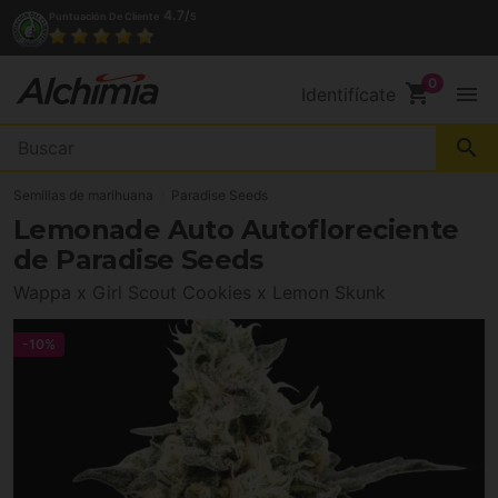
4.7/
Puntuación De Cliente
5
shopping_cart
menu
Identifícate
search
Semillas de marihuana
Paradise Seeds
Lemonade Auto Autofloreciente
de Paradise Seeds
Wappa x Girl Scout Cookies x Lemon Skunk
-10%