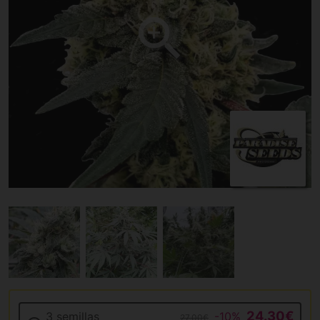
24.30€
3 semillas
-10%
27.00€