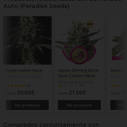
Auto (Paradise Seeds)
Super Lemon Haze
Lemon Shining Silver
Green G
Haze (Lemon Haze)
GREEN HOUSE SEEDS
ROYAL QU
ROYAL QUEEN SEEDS
(6)
(1)
30.00€
21.50€
3
Desde
Desde
Desde
Ver producto
Ver producto
Ver
Comprados conjuntamente con