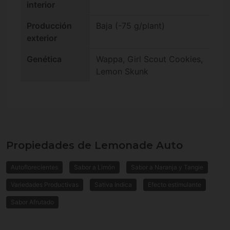
interior
Producción
Baja (-75 g/plant)
exterior
Genética
Wappa, Girl Scout Cookies,
Lemon Skunk
Propiedades de Lemonade Auto
Autoflorecientes
Sabor a Limón
Sabor a Naranja y Tangie
Variedades Productivas
Sativa Indica
Efecto estimulante
Sabor Afrutado