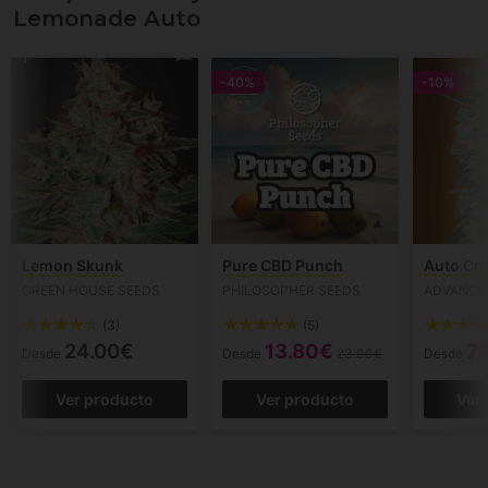
Lemonade Auto
-40%
-10%
Lemon Skunk
Pure CBD Punch
Auto Cri
GREEN HOUSE SEEDS
PHILOSOPHER SEEDS
ADVANCE
(3)
(5)
24.00€
13.80€
7
Desde
Desde
23.00€
Desde
Ver producto
Ver producto
Ver