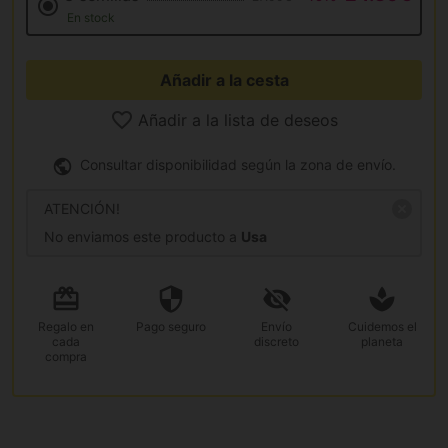
En stock
Añadir a la cesta
Añadir a la lista de deseos
Consultar disponibilidad según la zona de envío.
ATENCIÓN!
No enviamos este producto a
Usa
Regalo
en
Pago
seguro
Envío
Cuidemos el
cada
discreto
planeta
compra