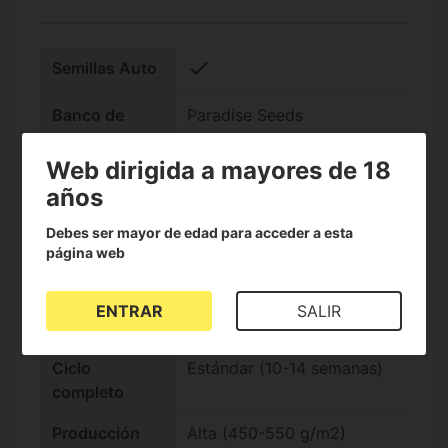
check
Semillas Auto
Banco de
Paradise Seeds
semillas
Web dirigida a mayores de 18
Nivel de THC
Alto (15-25%)
años
Genotipo
Sátiva +60%
Debes ser mayor de edad para acceder a esta
Índica/Sátiva
página web
Sabor
Afrutado, Cítrico
ENTRAR
SALIR
Efecto
Estimulante
Ciclo
Estándar (10-14 semanas)
completo
Producción
Alta (450-550 g/m2)