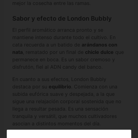
mejor la cosecha entre las ramas.
Sabor y efecto de London Bubbly
El perfil aromático arranca pronto y se
mantiene intenso durante todo el cultivo. En
cata recuerda a un batido de
arándanos con
nata
, rematado por un final de
chicle dulce
que
permanece en boca. Es un sabor cremoso y
disfrutón, fiel al ADN candy del banco.
En cuanto a sus efectos, London Bubbly
destaca por su
equilibrio
. Comienza con una
subida eufórica suave y despejada, a la que
sigue una relajación corporal sostenida que no
llega a resultar pesada. Es una sensación
tranquila y versátil, que muchos cultivadores
asocian a distintos momentos del día.