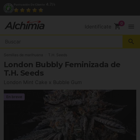
4.7/
Puntuación De Cliente
5
shopping_cart
menu
Identifícate
search
Semillas de marihuana
T.H. Seeds
London Bubbly Feminizada de
T.H. Seeds
London Mint Cake x Bubble Gum
En breve