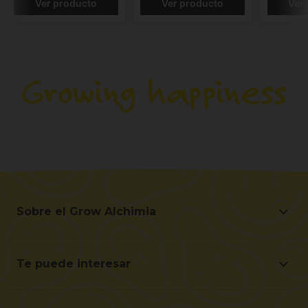
Ver producto
Ver producto
Ver
Sobre el Grow Alchimia
Sobre el Grow Alchimia
Situación y Contacto
Te puede interesar
Ayúdanos a mejorar
Ofertas
Contacto para profesionales (B2B)