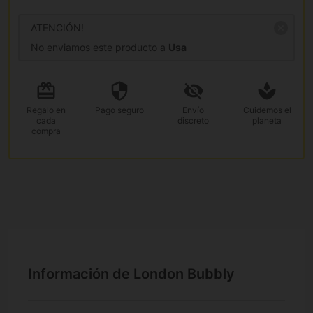
ATENCIÓN!
No enviamos este producto a
Usa
Regalo
en
Pago
seguro
Envío
Cuidemos el
cada
discreto
planeta
compra
Información de London Bubbly