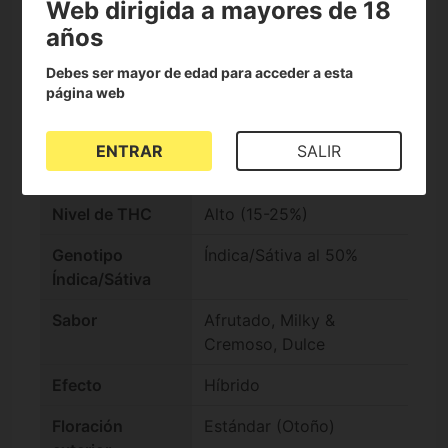
Características de London Bubbly
Web dirigida a mayores de 18
años
Debes ser mayor de edad para acceder a esta
check
Semillas
página web
Feminizadas
Banco de
T.H. Seeds
ENTRAR
SALIR
semillas
Nivel de THC
Alto (15-25%)
Genotipo
Índica/Sátiva al 50%
Índica/Sátiva
Sabor
Afrutado, Milky &
Cremoso, Dulce
Efecto
Híbrido
Floración
Estándar (Otoño)