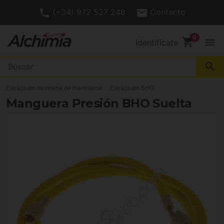
(+34) 972 527 248
Contacto
shopping_cart
menu
Identifícate
search
Extracción de resina de marihuana
Extracción BHO
Manguera Presión BHO Suelta