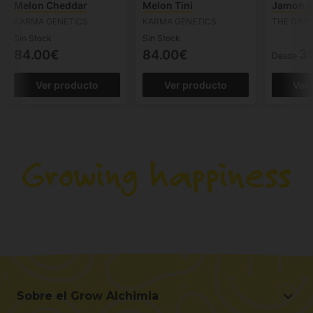
Melon Cheddar
Melon Tini
Jamon &
KARMA GENETICS
KARMA GENETICS
THE GRAT
Sin Stock
Sin Stock
3
84.00€
84.00€
Desde
Ver producto
Ver producto
Ver
Sobre el Grow Alchimia