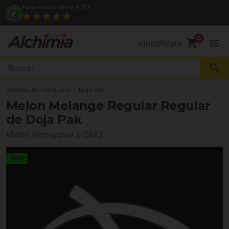
4.7/
Puntuación De Cliente
5
shopping_cart
menu
Identifícate
search
Semillas de marihuana
Doja Pak
Melon Melange Regular Regular
de Doja Pak
Melon Honeydew x ZBX2
New