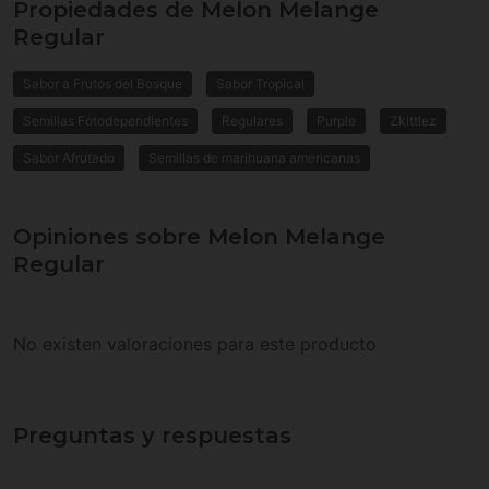
Propiedades de Melon Melange
Regular
Sabor a Frutos del Bosque
Sabor Tropical
Semillas Fotodependientes
Regulares
Purple
Zkittlez
Sabor Afrutado
Semillas de marihuana americanas
Opiniones sobre Melon Melange
Regular
No existen valoraciones para este producto
Preguntas y respuestas