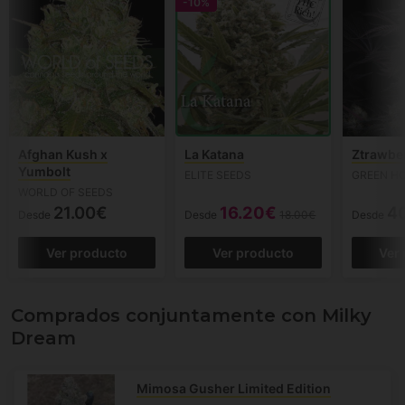
-10%
Afghan Kush x
La Katana
Ztrawbe
Yumbolt
ELITE SEEDS
GREEN H
WORLD OF SEEDS
21.00€
16.20€
4
Desde
Desde
18.00€
Desde
Ver producto
Ver producto
Ver
Comprados conjuntamente con Milky
Dream
Mimosa Gusher Limited Edition