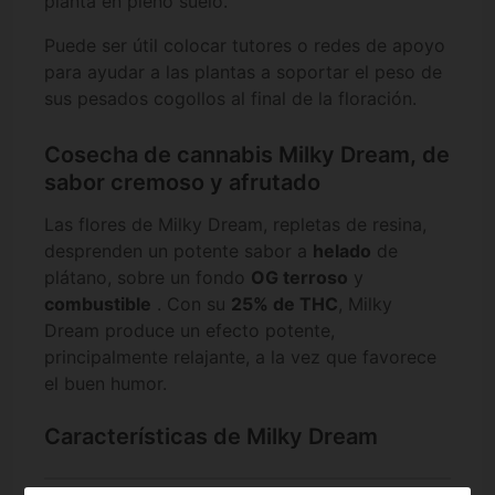
planta en pleno suelo.
Puede ser útil colocar tutores o redes de apoyo
para ayudar a las plantas a soportar el peso de
sus pesados cogollos al final de la floración.
Cosecha de cannabis Milky Dream, de
sabor cremoso y afrutado
Las flores de Milky Dream, repletas de resina,
desprenden un potente sabor a
helado
de
plátano, sobre un fondo
OG terroso
y
combustible
. Con su
25% de THC
, Milky
Dream produce un efecto potente,
principalmente relajante, a la vez que favorece
el buen humor.
Características de Milky Dream