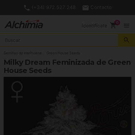
(+34) 972 527 248
Contacto
shopping_cart
menu
Identifícate
search
Semillas de marihuana
Green House Seeds
Milky Dream Feminizada de Green
House Seeds