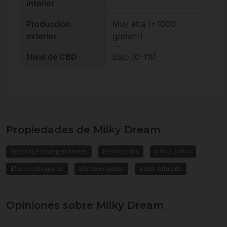
interior
Producción
Muy alta (+1000
exterior
g/plant)
Nivel de CBD
Bajo (0-1%)
Propiedades de Milky Dream
Semillas Fotodependientes
Feminizadas
Indica Sativa
Efecto estimulante
Efecto relajante
Sabor Afrutado
Opiniones sobre Milky Dream