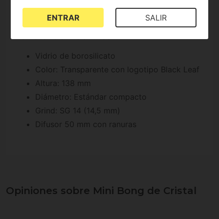
ENTRAR
SALIR
Características de Mini Bong de
Cristal de Black Leaf:
Vidrio de borosilicato
Color: Transparente con logotipo Black Leaf
Altura: 138 mm
Diámetro: Estándar compacto
Grind: SG 14 (14,5 mm)
Difusor 50 mm con ranuras
Opiniones sobre Mini Bong de Cristal