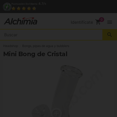
4.7/
Puntuación De Cliente
5
shopping_cart
menu
Identifícate
search
Headshop
Bongs, pipas de agua y bubblers
Mini Bong de Cristal