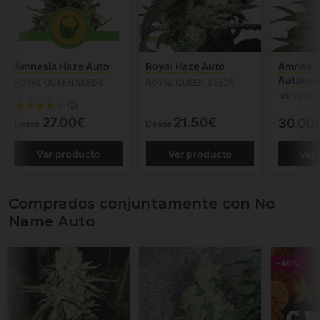
Amnesia Haze Auto
Royal Haze Auto
Amnesia
Automat
ROYAL QUEEN SEEDS
ROYAL QUEEN SEEDS
NIRVANA
(2)
27.00€
21.50€
30.00
Desde
Desde
Ver producto
Ver producto
Ver
Comprados conjuntamente con No
Name Auto
-40%