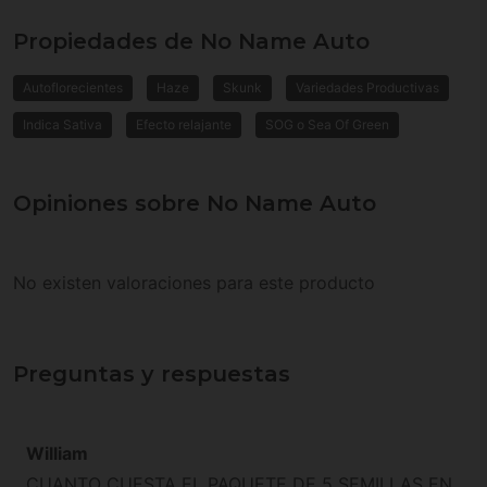
Propiedades de No Name Auto
Autoflorecientes
Haze
Skunk
Variedades Productivas
Indica Sativa
Efecto relajante
SOG o Sea Of Green
Opiniones sobre No Name Auto
No existen valoraciones para este producto
Preguntas y respuestas
William
CUANTO CUESTA EL PAQUETE DE 5 SEMILLAS EN