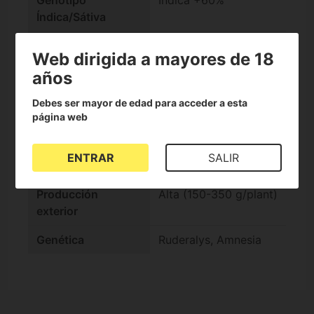
Genotipo
Índica +60%
Índica/Sátiva
Sabor
Haze, Skunk
Web dirigida a mayores de 18
Efecto
Híbrido
años
Ciclo completo
Estándar (10-14
Debes ser mayor de edad para acceder a esta
página web
semanas)
Producción interior
Media (250-450
ENTRAR
SALIR
g/m2)
Producción
Alta (150-350 g/plant)
exterior
Genética
Ruderalys, Amnesia