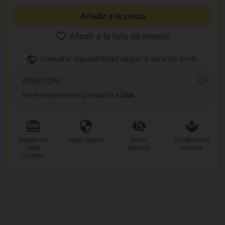
Añadir a la cesta
Añadir a la lista de deseos
Consultar disponibilidad según la zona de envío.
ATENCIÓN!
No enviamos este producto a
Usa
Regalo
en
Pago
seguro
Envío
Cuidemos el
cada
discreto
planeta
compra