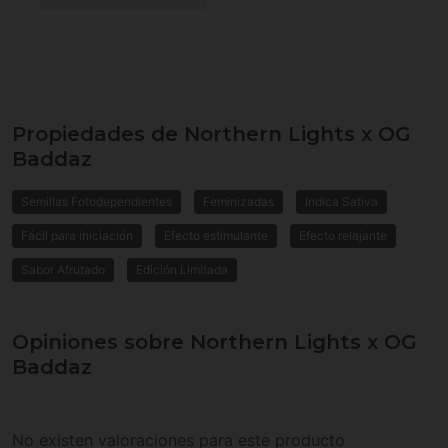
Propiedades de Northern Lights x OG
Baddaz
Semillas Fotodependientes
Feminizadas
Indica Sativa
Fácil para iniciación
Efecto estimulante
Efecto relajante
Sabor Afrutado
Edición Limitada
Opiniones sobre Northern Lights x OG
Baddaz
No existen valoraciones para este producto