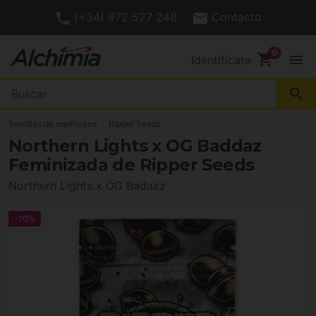
(+34) 972 527 248
Contacto
shopping_cart
menu
Identifícate
search
Semillas de marihuana
Ripper Seeds
Northern Lights x OG Baddaz
Feminizada de Ripper Seeds
Northern Lights x OG Badazz
-10%