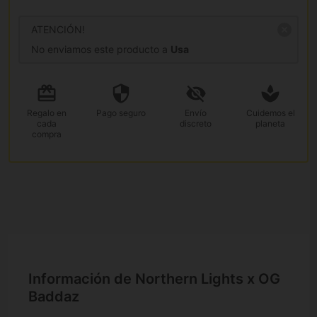
ATENCIÓN!
No enviamos este producto a
Usa
Regalo
en
Pago
seguro
Envío
Cuidemos el
cada
discreto
planeta
compra
Información de Northern Lights x OG
Baddaz