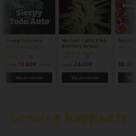
Sleepy Yoda Auto
Northern Lights X Big
Super Si
Bud Early Version
PHILOSOPHER SEEDS
PHILOSO
WORLD OF SEEDS
(3)
(9)
13.80€
24.00€
18.00
Desde
23.00€
Desde
Ver producto
Ver producto
Ver