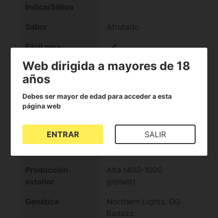
Índica/Sátiva
Sabor
Afrutado
check
Fácil para
iniciación
Web dirigida a mayores de 18
años
Efecto
Híbrido
Debes ser mayor de edad para acceder a esta
Floración exterior
Estándar (Otoño)
página web
Floración interior
Rápida (-9 semanas)
ENTRAR
SALIR
Producción
Alta (500-600 g/m2)
interior
Producción
Alta (400-1000
exterior
g/plant)
Genética
Northern Lights, OG
Badazz