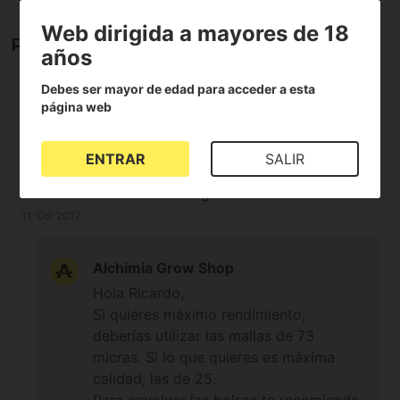
Web dirigida a mayores de 18
Preguntas y respuestas
años
Debes ser mayor de edad para acceder a esta
página web
Ricardo
Es cliente de Alchimia
Hola quiero comprar el tarik rosin en breve, pero no
ENTRAR
SALIR
estoy seguro que papel de los tres comprar. Cuál
me recomendáis? Muchas gracias alchimia.
11-06-2017
Alchimia Grow Shop
Hola Ricardo,
Si quieres máximo rendimiento,
deberías utilizar las mallas de 73
micras. Si lo que quieres es máxima
calidad, las de 25.