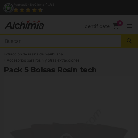
4.7/
Puntuación De Cliente
5
shopping_cart
menu
Identifícate
search
Extracción de resina de marihuana
Accesorios para rosin y otras extracciones
Pack 5 Bolsas Rosin tech