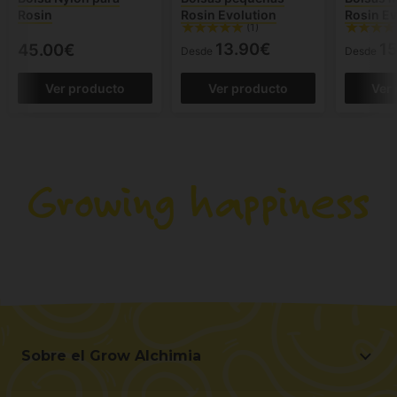
Rosin
Rosin Evolution
Rosin Ev
(1)
13.90€
1
45.00€
Desde
Desde
Ver producto
Ver producto
Ver
Sobre el Grow Alchimia
Sobre el Grow Alchimia