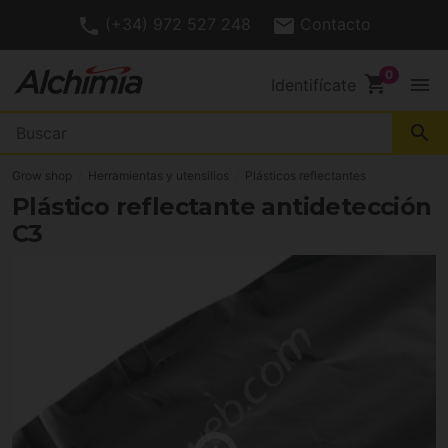
(+34) 972 527 248
Contacto
shopping_cart
menu
Identifícate
search
Grow shop
Herramientas y utensilios
Plásticos reflectantes
Plástico reflectante antidetección
C3