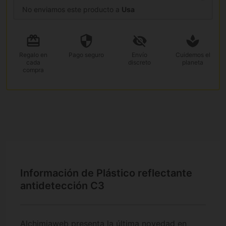
No enviamos este producto a
Usa
Regalo
en
Pago
seguro
Envío
Cuidemos el
cada
discreto
planeta
compra
Información de Plástico reflectante
antidetección C3
Alchimiaweb presenta la última novedad en