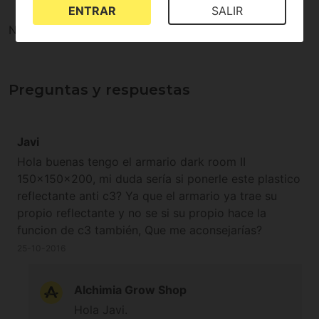
ENTRAR
SALIR
No existen valoraciones para este producto
Preguntas y respuestas
Javi
Hola buenas tengo el armario dark room II
150x150x200, mi duda sería si ponerle este plastico
reflectante anti c3? Ya que el armario ya trae su
propio reflectante y no se si su propio hace la
funcion de c3 también, Que me aconsejarías?
25-10-2016
Alchimia Grow Shop
Hola Javi.