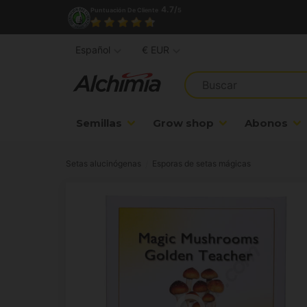
4.7/
Puntuación De Cliente
5
Español
€ EUR
Semillas
Grow shop
Abonos
Setas alucinógenas
Esporas de setas mágicas