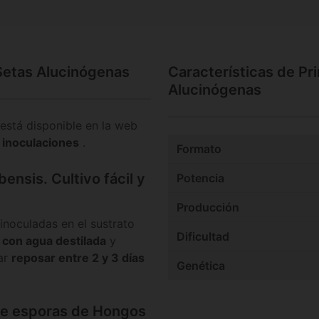
Setas Alucinógenas
Características de Pr
Alucinógenas
 está disponible en la web
n inoculaciones
.
Formato
ensis. Cultivo fácil y
Potencia
Producción
inoculadas en el sustrato
Dificultad
 con agua destilada
y
jar
reposar entre 2 y 3 días
Genética
 de esporas de Hongos