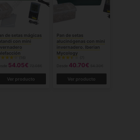
an de setas mágicas
Pan de setas
atandi con mini
alucinógenas con mini
nvernadero
invernadero. Iberian
alefacción
Mycology
(16)
(7)
54.05€
40.70€
esde
72.08€
Desde
54.30€
Ver producto
Ver producto