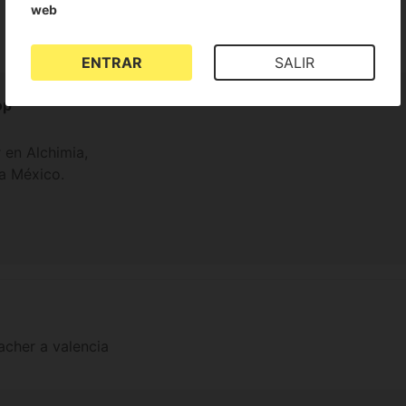
web
ENTRAR
SALIR
op
 en Alchimia,
a México.
acher a valencia