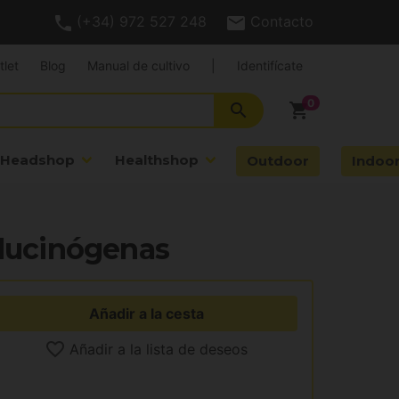
(+34) 972 527 248
Contacto
tlet
Blog
Manual de cultivo
|
Identifícate
search
shopping_cart
Headshop
Healthshop
Outdoor
Indoo
Alucinógenas
Añadir a la cesta
Añadir a la lista de deseos