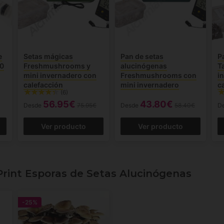
e
Setas mágicas
Pan de setas
P
10
Freshmushrooms y
alucinógenas
T
mini invernadero con
Freshmushrooms con
i
calefacción
mini invernadero
c
(6)
56.95€
43.80€
Desde
75.95€
Desde
58.40€
D
Ver producto
Ver producto
int Esporas de Setas Alucinógenas
-25%