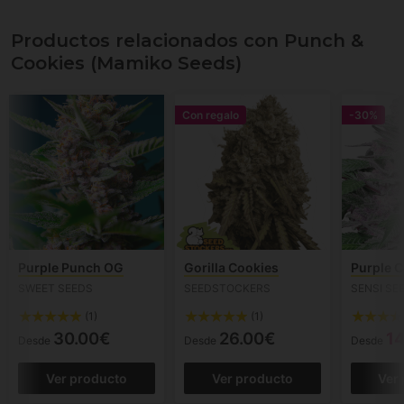
Productos relacionados con Punch &
Cookies (Mamiko Seeds)
Con regalo
-30%
Purple Punch OG
Gorilla Cookies
Purple 
SWEET SEEDS
SEEDSTOCKERS
SENSI SE
(1)
(1)
30.00€
26.00€
1
Desde
Desde
Desde
Ver producto
Ver producto
Ver