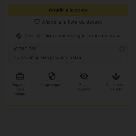
Añadir a la cesta
Añadir a la lista de deseos
Consultar disponibilidad según la zona de envío.
ATENCIÓN!
No enviamos este producto a
Usa
Regalo
en
Pago
seguro
Envío
Cuidemos el
cada
discreto
planeta
compra