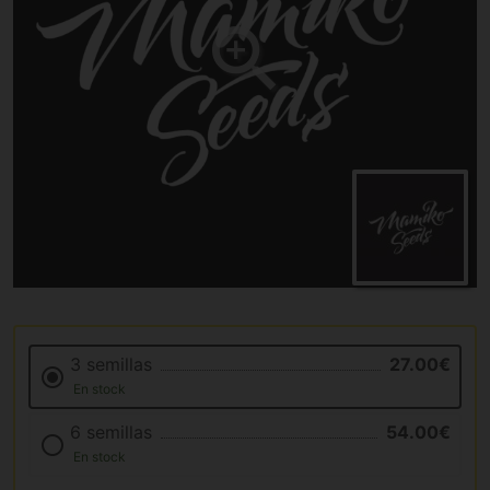
3 semillas
27.00€
En stock
6 semillas
54.00€
En stock