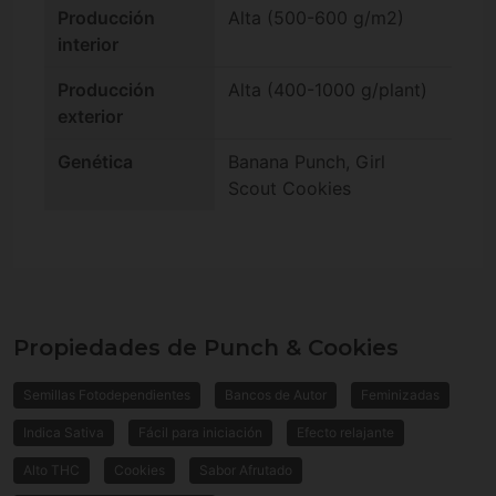
Producción
Alta (500-600 g/m2)
interior
Producción
Alta (400-1000 g/plant)
exterior
Genética
Banana Punch, Girl
Scout Cookies
Propiedades de Punch & Cookies
Semillas Fotodependientes
Bancos de Autor
Feminizadas
Indica Sativa
Fácil para iniciación
Efecto relajante
Alto THC
Cookies
Sabor Afrutado