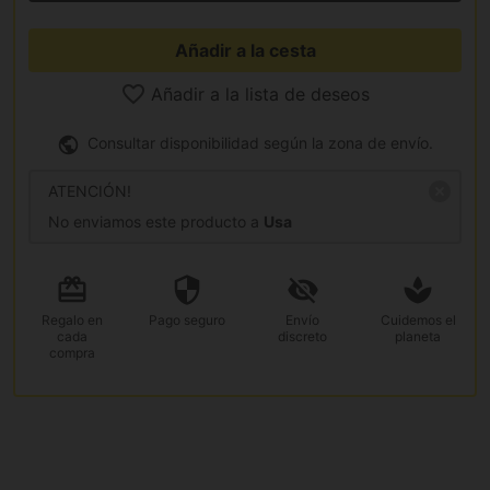
Añadir a la cesta
Añadir a la lista de deseos
Consultar disponibilidad según la zona de envío.
ATENCIÓN!
No enviamos este producto a
Usa
Regalo
en
Pago
seguro
Envío
Cuidemos el
cada
discreto
planeta
compra