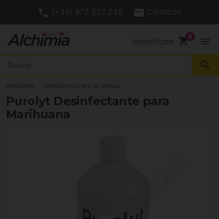
(+34) 972 527 248
Contacto
shopping_cart
menu
Identifícate
search
Headshop
Limpiadores y test de drogas
Purolyt Desinfectante para
Marihuana