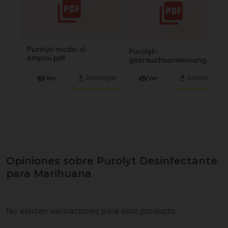
Purolyt-mode-d-
Purolyt-
emploi.pdf
gebrauchsanweisung.pdf
download
download
visibility
visibility
Descargar
Descargar
Ver
Ver
Opiniones sobre Purolyt Desinfectante
para Marihuana
No existen valoraciones para este producto