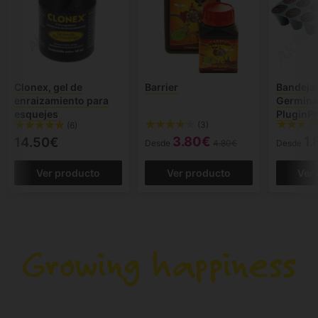
Clonex, gel de
Barrier
Bandeja
enraizamiento para
Germina
esquejes
PluginP
(3)
(6)
3.80€
1.
14.50€
Desde
4.80€
Desde
Ver producto
Ver producto
Ver