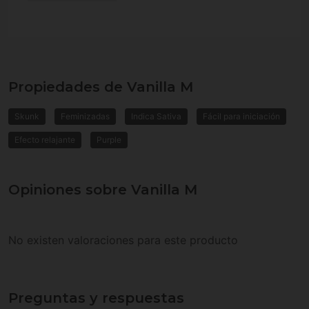
Propiedades de Vanilla M
Skunk
Feminizadas
Indica Sativa
Fácil para iniciación
Efecto relajante
Purple
Opiniones sobre Vanilla M
No existen valoraciones para este producto
Preguntas y respuestas