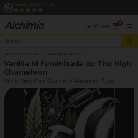
4.7/
Puntuación De Cliente
5
shopping_cart
menu
Identifícate
search
Semillas de marihuana
The High Chameleon
Vanilla M Feminizada de The High
Chameleon
Vanilla Berry Pie x Skunk #1 x Mendocino Purps