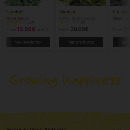
Skunk #1
Skunk XL
L.A. Vani
SENSI SEEDS
ROYAL QUEEN SEEDS
SILENT S
(20)
(2)
12.60€
20.00€
2
Desde
18.00€
Desde
Desde
Ver producto
Ver producto
Ver
Sobre el Grow Alchimia