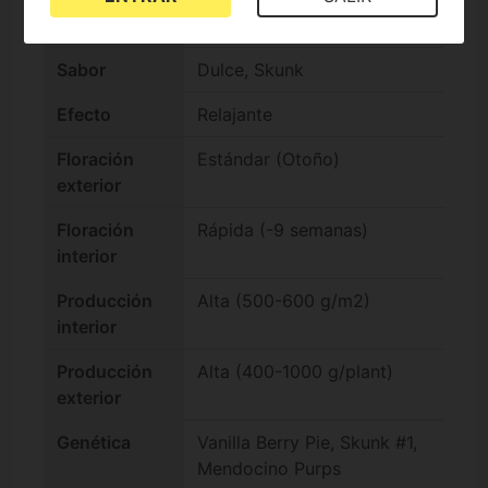
Índica/Sátiva
Sabor
Dulce, Skunk
Efecto
Relajante
Floración
Estándar (Otoño)
exterior
Floración
Rápida (-9 semanas)
interior
Producción
Alta (500-600 g/m2)
interior
Producción
Alta (400-1000 g/plant)
exterior
Genética
Vanilla Berry Pie, Skunk #1,
Mendocino Purps