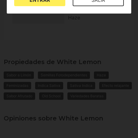
Genética
El Niño, Super Lemon
Haze
Propiedades de White Lemon
Sabor a Limón
Semillas Fotodependientes
Haze
Feminizadas
Indica Sativa
Sativa Indica
Efecto relajante
Sabor Afrutado
Old School
Variedades Baratas
Opiniones sobre White Lemon