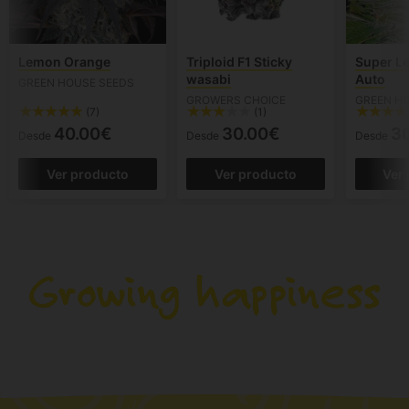
Lemon Orange
Triploid F1 Sticky
Super L
wasabi
Auto
GREEN HOUSE SEEDS
GROWERS CHOICE
GREEN H
(7)
(1)
40.00€
30.00€
3
Desde
Desde
Desde
Ver producto
Ver producto
Ver