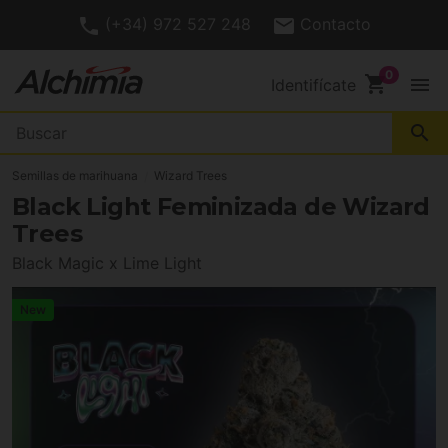
(+34) 972 527 248
Contacto
shopping_cart
menu
Identifícate
search
Semillas de marihuana
Wizard Trees
Black Light Feminizada de Wizard
Trees
Black Magic x Lime Light
New