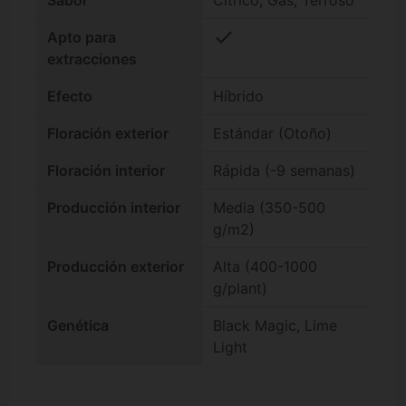
Sabor
Cítrico, Gas, Terroso
check
Apto para
extracciones
Efecto
Híbrido
Floración exterior
Estándar (Otoño)
Floración interior
Rápida (-9 semanas)
Producción interior
Media (350-500
g/m2)
Producción exterior
Alta (400-1000
g/plant)
Genética
Black Magic, Lime
Light