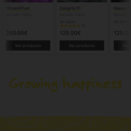
Wizard Fuel
Zangria S1
Happy H
WIZARD TREES
WIZARD TREES
WIZARD T
Sin Stock
Sin Stock
(1)
250.00€
125.00€
125.0
Ver producto
Ver producto
Ver