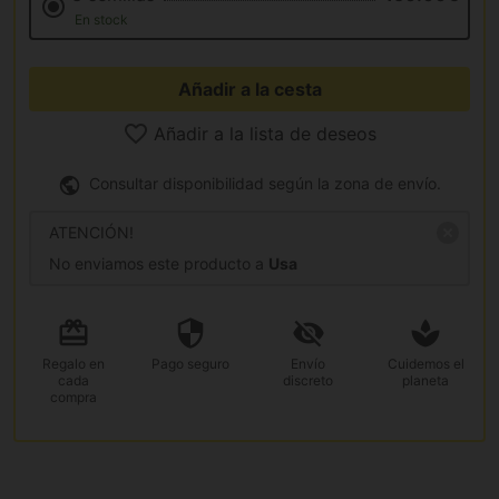
En stock
Añadir a la cesta
Añadir a la lista de deseos
Consultar disponibilidad según la zona de envío.
ATENCIÓN!
No enviamos este producto a
Usa
Regalo
en
Pago
seguro
Envío
Cuidemos el
cada
discreto
planeta
compra