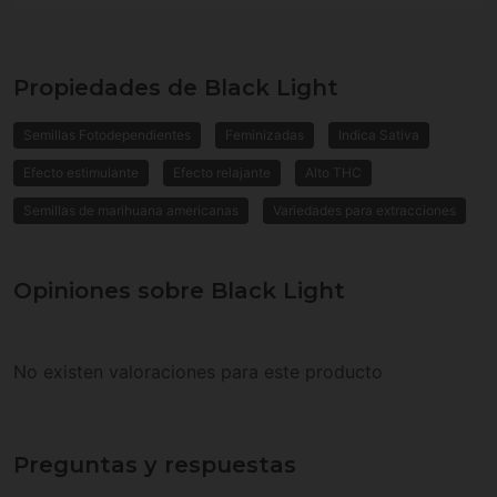
Propiedades de Black Light
Semillas Fotodependientes
Feminizadas
Indica Sativa
Efecto estimulante
Efecto relajante
Alto THC
Semillas de marihuana americanas
Variedades para extracciones
Opiniones sobre Black Light
No existen valoraciones para este producto
Preguntas y respuestas