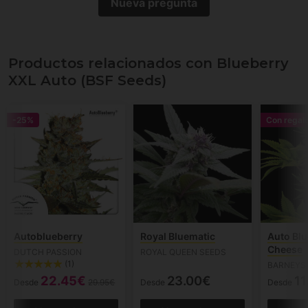
Nueva pregunta
Productos relacionados con Blueberry
XXL Auto (BSF Seeds)
-25%
Con regal
Autoblueberry
Royal Bluematic
Auto Blu
Cheese
DUTCH PASSION
ROYAL QUEEN SEEDS
(1)
BARNEYS
22.45€
23.00€
11
Desde
29.95€
Desde
Desde