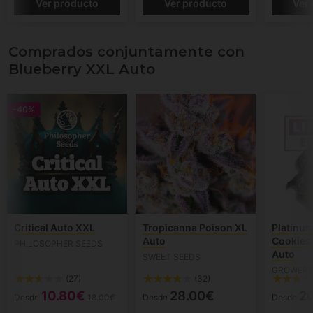
Ver producto
Ver producto
Ver
Comprados conjuntamente con
Blueberry XXL Auto
-40%
Critical Auto XXL
Tropicanna Poison XL
Platinu
Auto
Cookies
PHILOSOPHER SEEDS
Auto
SWEET SEEDS
GROWERS
(27)
(32)
10.80€
28.00€
2
Desde
18.00€
Desde
Desde