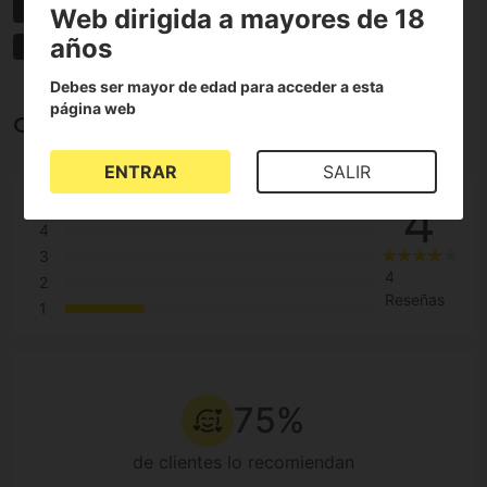
Autoflorecientes
Indica Sativa
Fácil para iniciación
Web dirigida a mayores de 18
años
Efecto estimulante
Efecto relajante
Sabor Afrutado
Debes ser mayor de edad para acceder a esta
página web
Opiniones sobre Blueberry XXL Auto
ENTRAR
SALIR
4
5
4
3
4
2
Reseñas
1
75%
de clientes lo recomiendan