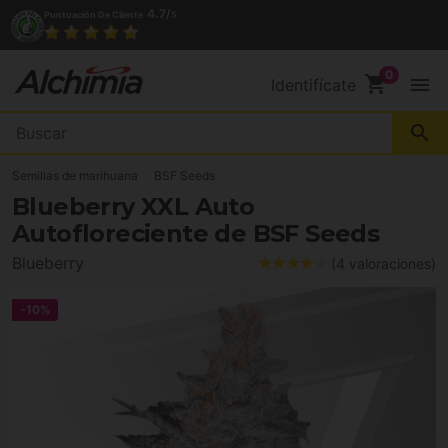
4.7/
Puntuación De Cliente
5
shopping_cart
menu
Identifícate
search
Semillas de marihuana
BSF Seeds
Blueberry XXL Auto
Autofloreciente de BSF Seeds
Blueberry
(4 valoraciones)
-10%