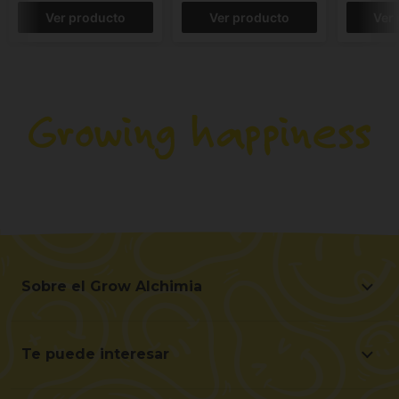
Ver producto
Ver producto
Ver
Sobre el Grow Alchimia
Sobre el Grow Alchimia
Situación y Contacto
Te puede interesar
Ayúdanos a mejorar
Ofertas
Contacto para profesionales (B2B)