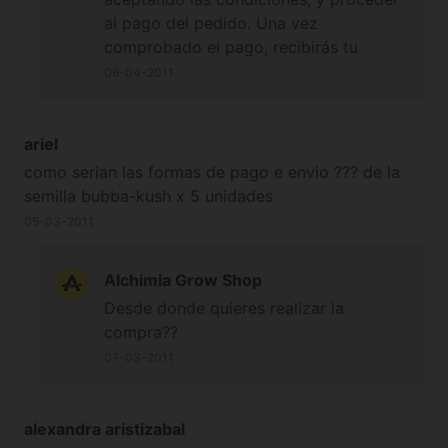
al pago del pedido. Una vez
comprobado el pago, recibirás tu
pedido en el plazo de 10 / 15 días
06-04-2011
hábiles. Los envíos son discretos, a
través de Correos y se entregará a la
dirección que nos darás al realizar el
ariel
pedido. Desde tu país, una opción de
como serian las formas de pago e envio ??? de la
pago es por WESTERN UNION. Debes
semilla bubba-kush x 5 unidades
enviarnos mail con el nº de pago
05-03-2011
WESTERN UNION ( 10 dígitos ), y en 48
horas te enviaremos mail para
Alchimia Grow Shop
anunciarte la salida de la expedición...El
Desde donde quieres realizar la
pago lo debes hacer en EUROS.
compra??
Quedamos a tu disposición para
cualquier otra consulta... Muchas
07-03-2011
gracias, Equipo Alchimia
alexandra aristizabal