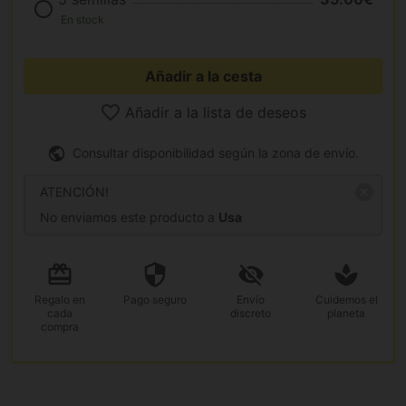
En stock
Añadir a la cesta
Añadir a la lista de deseos
Consultar disponibilidad según la zona de envío.
ATENCIÓN!
No enviamos este producto a
Usa
Regalo
en
Pago
seguro
Envío
Cuidemos el
cada
discreto
planeta
compra