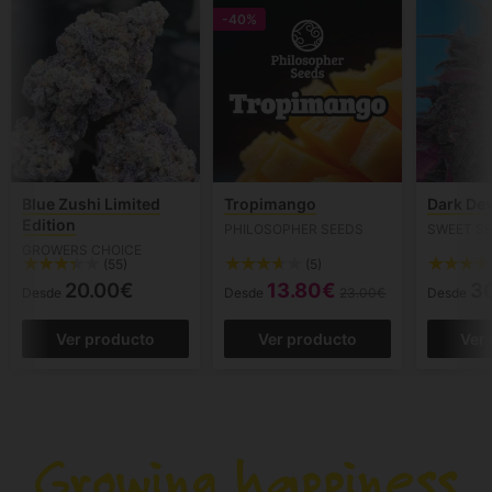
-40%
Blue Zushi Limited
Tropimango
Dark Dev
Edition
PHILOSOPHER SEEDS
SWEET S
GROWERS CHOICE
(55)
(5)
20.00€
13.80€
3
Desde
Desde
23.00€
Desde
Ver producto
Ver producto
Ver