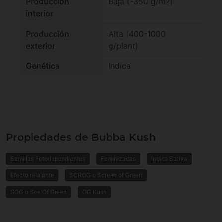
Producción
Baja (-350 g/m2)
interior
Producción
Alta (400-1000
exterior
g/plant)
Genética
Indica
Propiedades de Bubba Kush
Semillas Fotodependientes
Feminizadas
Indica Sativa
Efecto relajante
SCROG o Screen of Green
SOG o Sea Of Green
OG Kush