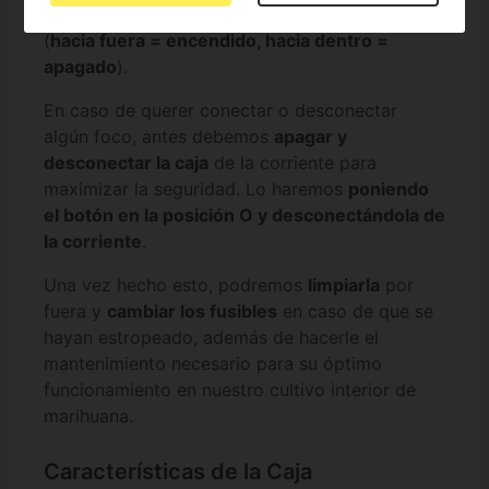
apagado tirando o presionando de las clavijas
(
hacia fuera = encendido, hacia dentro =
apagado
).
En caso de querer conectar o desconectar
algún foco, antes debemos
apagar y
desconectar la caja
de la corriente para
maximizar la seguridad. Lo haremos
poniendo
el botón en la posición O y desconectándola de
la corriente
.
Una vez hecho esto, podremos
limpiarla
por
fuera y
cambiar los fusibles
en caso de que se
hayan estropeado, además de hacerle el
mantenimiento necesario para su óptimo
funcionamiento en nuestro cultivo interior de
marihuana.
Características de la Caja