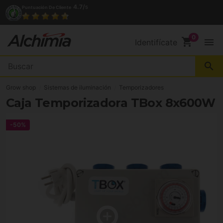
4.7/
Puntuación De Cliente
5
shopping_cart
menu
Identifícate
search
Grow shop
Sistemas de iluminación
Temporizadores
Caja Temporizadora TBox 8x600W
-50%