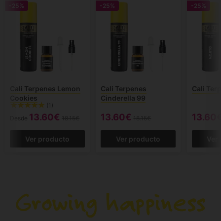
-25%
-25%
-25%
Cali Terpenes Lemon
Cali Terpenes
Cali Ter
Cookies
Cinderella 99
(1)
13.60€
13.60€
13.60
Desde
18.15€
18.15€
Ver producto
Ver producto
Ver