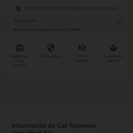
Consultar disponibilidad según la zona de envío.
ATENCIÓN!
No enviamos este producto a
Usa
Regalo
en
Pago
seguro
Envío
Cuidemos el
cada
discreto
planeta
compra
Información de Cali Terpenes