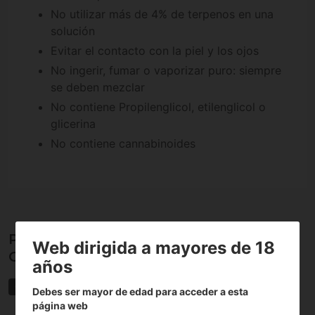
No utilizar más de 4% de terpenos en una
solución
Evitar el contacto con la piel y los ojos
No ingerir, fumar o vaporizar puro: siempre
se deben mezclar
No contiene Propilenglicol, etilenglicol o
glicerina
No contiene cannabinoides
Propiedades de Cali Terpenes
Web dirigida a mayores de 18
Grapefruit OG
años
Cali Terpenes
Debes ser mayor de edad para acceder a esta
página web