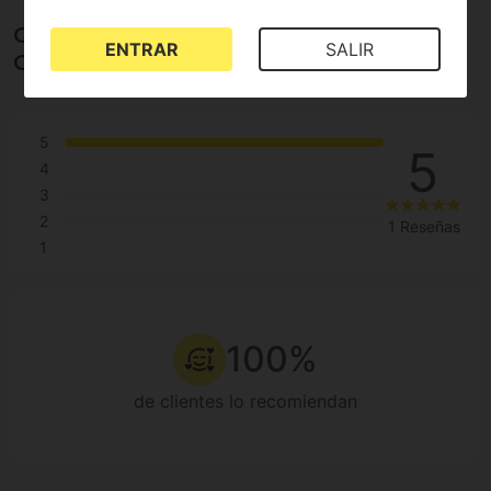
Opiniones sobre Cali Terpenes
ENTRAR
SALIR
Grapefruit OG
5
5
4
3
2
1 Reseñas
1
100%
de clientes lo recomiendan