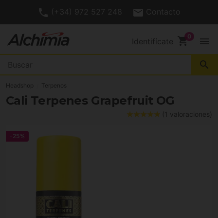
(+34) 972 527 248
Contacto
shopping_cart
menu
Identifícate
search
Headshop
Terpenos
Cali Terpenes Grapefruit OG
(1 valoraciones)
-25%