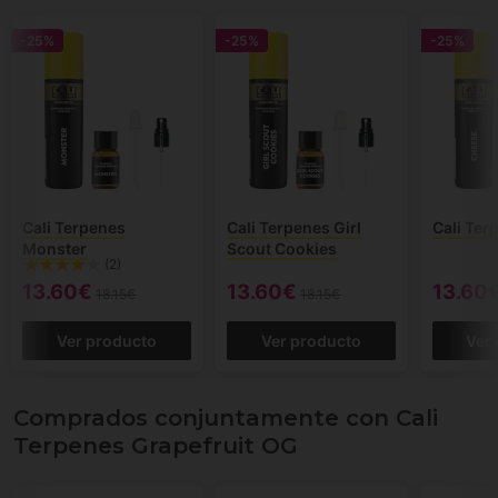
-25%
-25%
-25%
Cali Terpenes
Cali Terpenes Girl
Cali Ter
Monster
Scout Cookies
(2)
13.60€
13.60€
13.60
18.15€
18.15€
Ver producto
Ver producto
Ver
Comprados conjuntamente con Cali
Terpenes Grapefruit OG