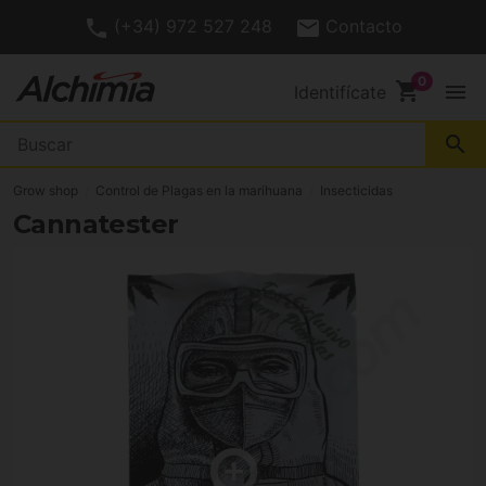
(+34) 972 527 248
Contacto
shopping_cart
menu
Identifícate
search
Grow shop
Control de Plagas en la marihuana
Insecticidas
Cannatester