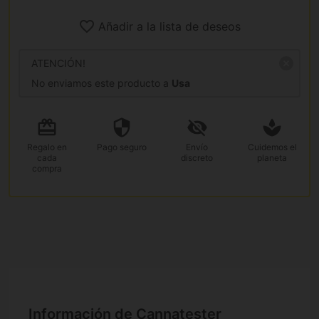
Añadir a la lista de deseos
ATENCIÓN!
No enviamos este producto a
Usa
Regalo
en
Pago
seguro
Envío
Cuidemos el
cada
discreto
planeta
compra
Información de Cannatester