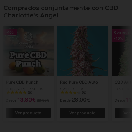
Comprados conjuntamente con CBD
Charlotte's Angel
-40%
Con regal
-10%
Pure CBD Punch
Red Pure CBD Auto
CBD Aut
PHILOSOPHER SEEDS
SWEET SEEDS
FAST BU
(5)
(6)
13.80€
28.00€
11
Desde
23.00€
Desde
Desde
Ver producto
Ver producto
Ver