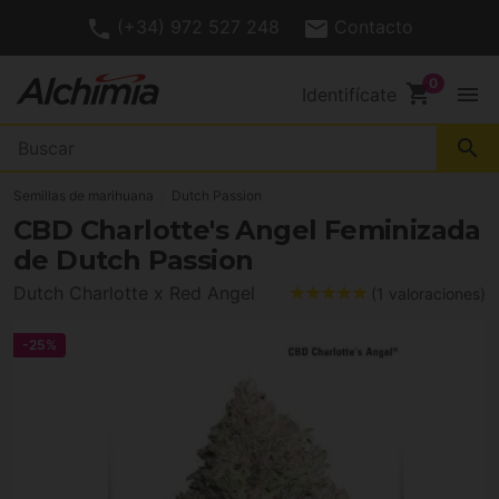
(+34) 972 527 248
Contacto
shopping_cart
menu
Identifícate
search
Semillas de marihuana
Dutch Passion
CBD Charlotte's Angel Feminizada
de Dutch Passion
Dutch Charlotte x Red Angel
(1 valoraciones)
-25%