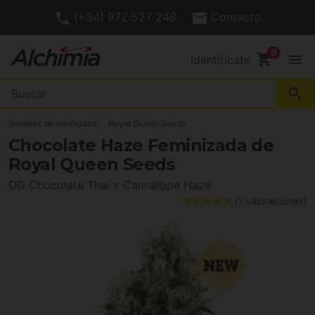
(+34) 972 527 248
Contacto
shopping_cart
menu
Identifícate
search
Semillas de marihuana
Royal Queen Seeds
Chocolate Haze Feminizada de
Royal Queen Seeds
OG Chocolate Thai x Cannalope Haze
(1 valoraciones)