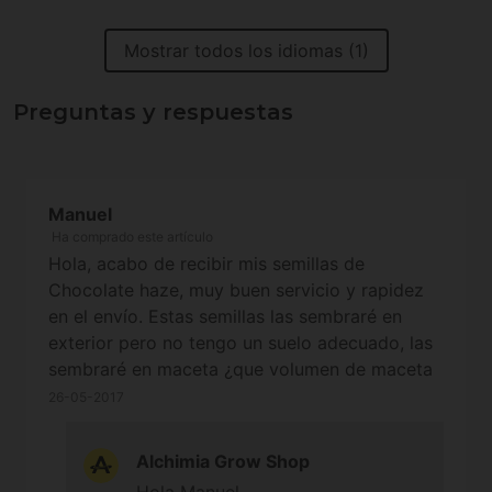
Mostrar todos los idiomas (1)
Preguntas y respuestas
Manuel
Ha comprado este artículo
Hola, acabo de recibir mis semillas de
Chocolate haze, muy buen servicio y rapidez
en el envío. Estas semillas las sembraré en
exterior pero no tengo un suelo adecuado, las
sembraré en maceta ¿que volumen de maceta
o contenedor me recomiendan para que esta
26-05-2017
variedad se desarrolle perfecto? Gracias.
Alchimia Grow Shop
Hola Manuel,