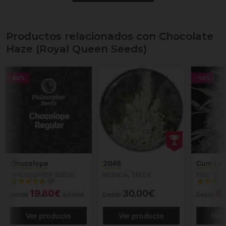
Productos relacionados con Chocolate
Haze (Royal Queen Seeds)
-40%
-10%
Chocolope
2046
Cum La
PHILOSOPHER SEEDS
MEDICAL SEEDS
POSITRO
(1)
19.80€
30.00€
8.
Desde
33.00€
Desde
Desde
Ver producto
Ver producto
Ver