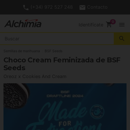
(+34) 972 527 248
Contacto
shopping_cart
menu
Identifícate
search
Semillas de marihuana
BSF Seeds
Choco Cream Feminizada de BSF
Seeds
Oreoz x Cookies And Cream