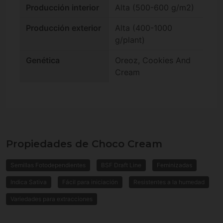
Producción interior
Alta (500-600 g/m2)
Producción exterior
Alta (400-1000
g/plant)
Genética
Oreoz, Cookies And
Cream
Propiedades de Choco Cream
Semillas Fotodependientes
BSF Draft Line
Feminizadas
Indica Sativa
Fácil para iniciación
Resistentes a la humedad
Variedades para extracciones