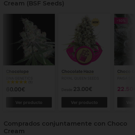
Cream (BSF Seeds)
-10%
Chocolope
Chocolate Haze
Choco C
DNA GENETICS
ROYAL QUEEN SEEDS
PAISA SE
(1)
23.00€
22.50
60.00€
Desde
Ver producto
Ver producto
Ver
Comprados conjuntamente con Choco
Cream