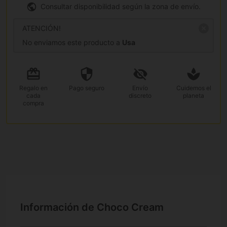
Consultar disponibilidad según la zona de envío.
ATENCIÓN!
No enviamos este producto a
Usa
Regalo
en
Pago
seguro
Envío
Cuidemos el
cada
discreto
planeta
compra
Información de Choco Cream