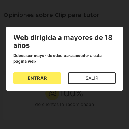
Opiniones sobre Clip para tutor
Web dirigida a mayores de 18
5
3
4
años
3
Debes ser mayor de edad para acceder a esta
2
1 Reseñas
página web
1
ENTRAR
SALIR
100%
de clientes lo recomiendan