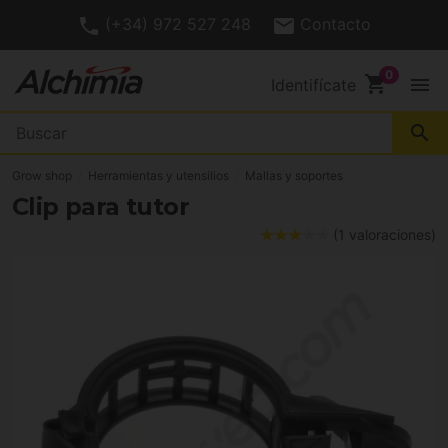
(+34) 972 527 248
Contacto
shopping_cart
menu
Identifícate
search
Grow shop
Herramientas y utensilios
Mallas y soportes
Clip para tutor
(1 valoraciones)