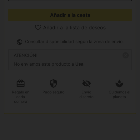
Añadir a la cesta
Añadir a la lista de deseos
Consultar disponibilidad según la zona de envío.
ATENCIÓN!
No enviamos este producto a
Usa
Regalo
en
Pago
seguro
Envío
Cuidemos el
cada
discreto
planeta
compra