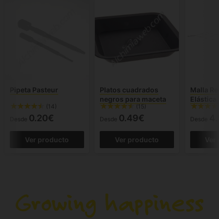
Pipeta Pasteur
Platos cuadrados
Malla Re
negros para maceta
Elástica
(14)
(15)
0.20€
0.49€
4
Desde
Desde
Desde
Ver producto
Ver producto
Ver