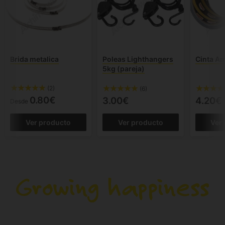
Brida metalica
Poleas Lighthangers
Cinta A
5kg (pareja)
(2)
(6)
0.80€
3.00€
4.20€
Desde
Ver producto
Ver producto
Ver