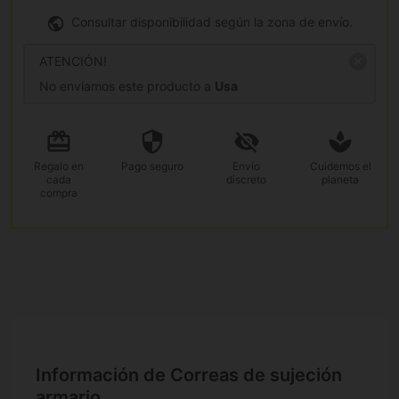
Consultar disponibilidad según la zona de envío.
ATENCIÓN!
No enviamos este producto a
Usa
Regalo
en
Pago
seguro
Envío
Cuidemos el
cada
discreto
planeta
compra
Información de Correas de sujeción
armario