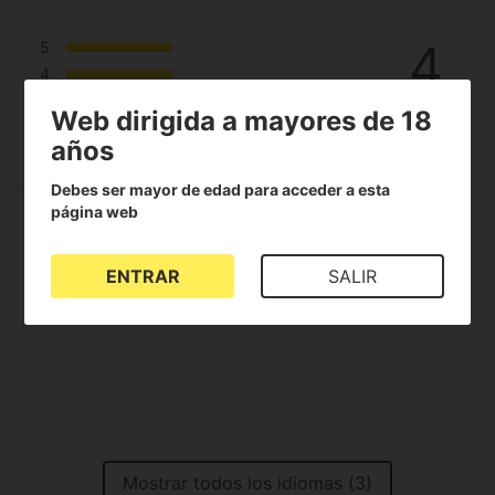
4
5
4
3
Web dirigida a mayores de 18
3
2
años
Reseñas
1
Debes ser mayor de edad para acceder a esta
página web
100%
ENTRAR
SALIR
de clientes lo recomiendan
Mostrar todos los idiomas (3)