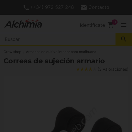
(+34) 972 527 248
Contacto
shopping_cart
menu
Identifícate
search
Grow shop
Armarios de cultivo interior para marihuana
Correas de sujeción armario
(3 valoraciones)