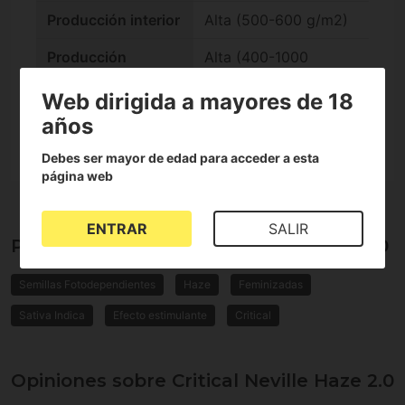
Producción interior
Alta (500-600 g/m2)
Producción
Alta (400-1000
exterior
g/plant)
Web dirigida a mayores de 18
Genética
Critical, Neville's Haze
años
Debes ser mayor de edad para acceder a esta
página web
ENTRAR
SALIR
Propiedades de Critical Neville Haze 2.0
Semillas Fotodependientes
Haze
Feminizadas
Sativa Indica
Efecto estimulante
Critical
Opiniones sobre Critical Neville Haze 2.0