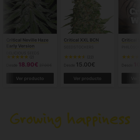
Critical Neville Haze
Critical XXL BCN
Critical
Early Version
SEEDSTOCKERS
PHILOSO
DELICIOUS SEEDS
(2)
(22)
18.90€
15.00€
1
Desde
27.00€
Desde
Desde
Ver producto
Ver producto
Ver