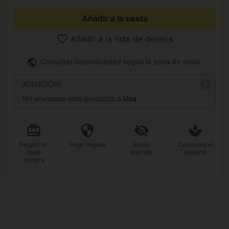
Añadir a la cesta
Añadir a la lista de deseos
Consultar disponibilidad según la zona de envío.
ATENCIÓN!
No enviamos este producto a
Usa
Regalo
en
Pago
seguro
Envío
Cuidemos el
cada
discreto
planeta
compra