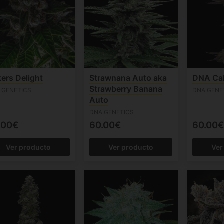
ers Delight
Strawnana Auto aka
DNA Ca
Strawberry Banana
 GENETICS
DNA GENE
Auto
DNA GENETICS
.00€
60.00€
60.00€
Ver producto
Ver producto
Ver