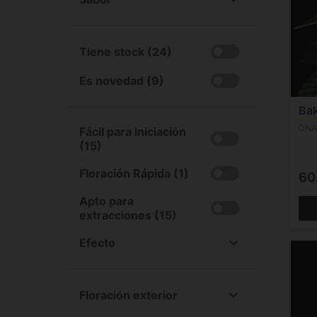
Índica/Sátiva al 50% (3)
All
Sátiva +60% (1)
Afrutado (18)
Sátiva +90% (1)
Tiene stock (24)
Cítrico (14)
Milky & Cremoso (5)
Es novedad (9)
Dulce (16)
Bak
Haze (2)
DNA
Fácil para iniciación
Madera (6)
(15)
Skunk (3)
Floración Rápida (1)
Sour (6)
60
Gas (12)
Apto para
Chemdog (1)
extracciones (15)
Terroso (17)
Efecto
All
Estimulante (3)
Floración exterior
Relajante (12)
All