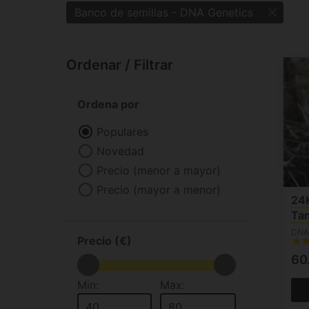
Banco de semillas - DNA Genetics
Ordenar / Filtrar
Ordena por
Populares
Novedad
Precio (menor a mayor)
Precio (mayor a menor)
24K
Tan
DNA
Precio (€)
60
Min:
Max: