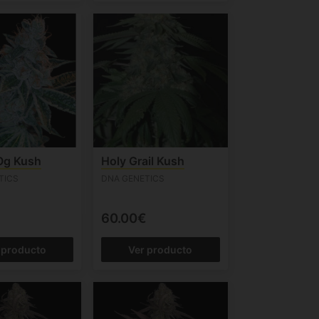
Og Kush
Holy Grail Kush
TICS
DNA GENETICS
60.00€
 producto
Ver producto