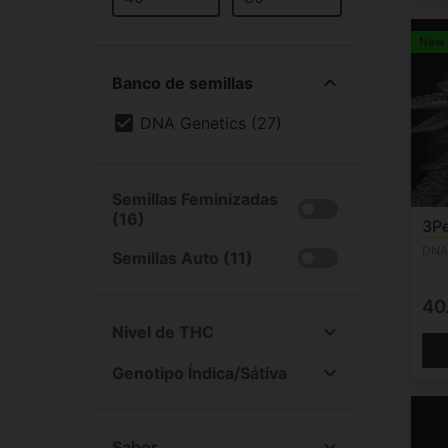
New
Banco de semillas
DNA Genetics (27)
Semillas Feminizadas
(16)
3P
DNA
Semillas Auto (11)
40
Nivel de THC
All
Genotipo Índica/Sátiva
Alto (15-25%) (23)
All
Medio (1-15%) (2)
Índica +60% (22)
Desconocida (2)
Sabor