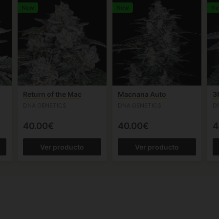
New
New
N
Return of the Mac
Macnana Auto
3
DNA GENETICS
DNA GENETICS
D
40.00€
40.00€
4
Ver producto
Ver producto