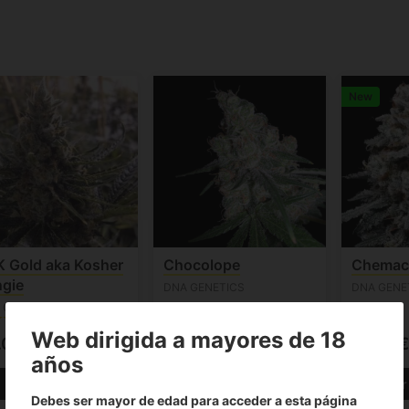
New
 Gold aka Kosher
Chocolope
Chemac
gie
DNA GENETICS
DNA GENE
 GENETICS
(1)
(1)
Web dirigida a mayores de 18
.00€
60.00€
40.00€
años
Ver producto
Ver producto
Ver
Debes ser mayor de edad para acceder a esta página