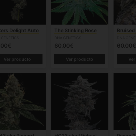
ers Delight Auto
The Stinking Rose
Bruised
 GENETICS
DNA GENETICS
DNA GENE
.00€
60.00€
60.00€
Ver producto
Ver producto
Ver
43 aka Richard
HG23 aka Michael
Recon 2