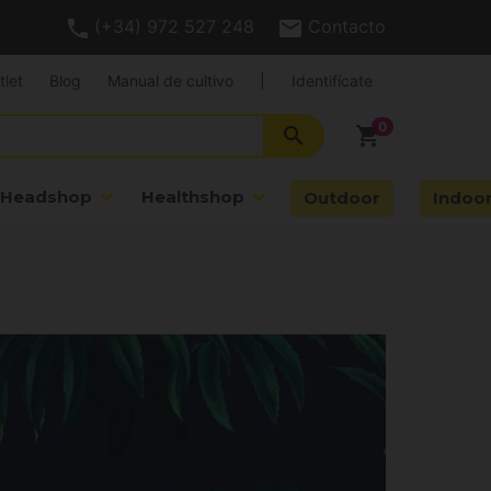
(+34) 972 527 248
Contacto
tlet
Blog
Manual de cultivo
|
Identifícate
search
shopping_cart
Headshop
Healthshop
Outdoor
Indoo