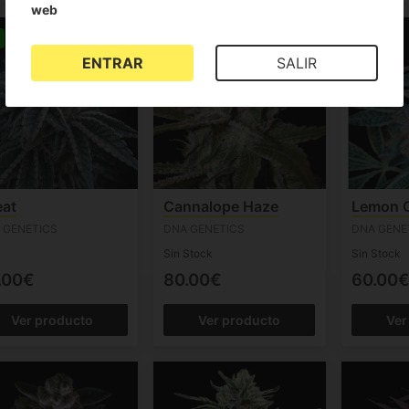
web
ENTRAR
SALIR
eat
Cannalope Haze
Lemon 
 GENETICS
DNA GENETICS
DNA GENE
Sin Stock
Sin Stock
.00€
80.00€
60.00€
Ver producto
Ver producto
Ver