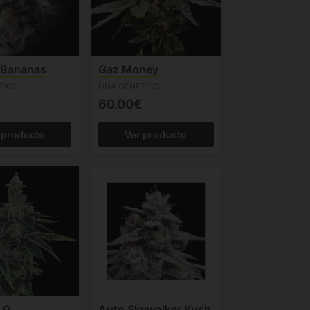
 Bananas
Gaz Money
TICS
DNA GENETICS
60.00€
 producto
Ver producto
.0
Auto Skywalker Kush