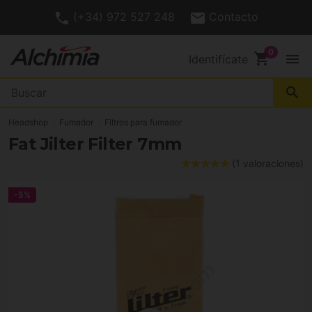
(+34) 972 527 248
Contacto
shopping_cart
menu
Identifícate
search
Headshop
Fumador
Filtros para fumador
Fat Jilter Filter 7mm
(1 valoraciones)
-5%