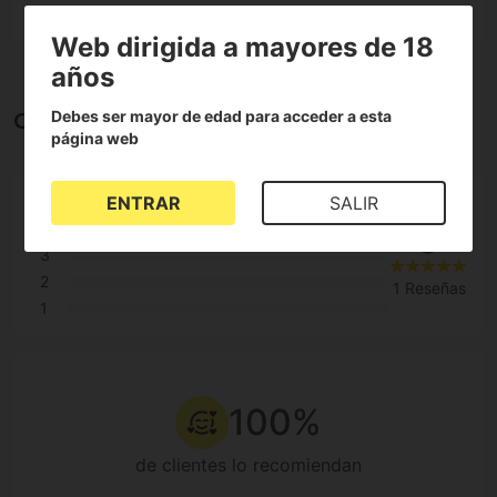
Web dirigida a mayores de 18
años
Debes ser mayor de edad para acceder a esta
Opiniones sobre Fat Jilter Filter 7mm
página web
ENTRAR
SALIR
5
5
4
3
2
1 Reseñas
1
100%
de clientes lo recomiendan