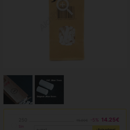
14.25€
250
-5%
15.00€
Sin
¡Avisadme!