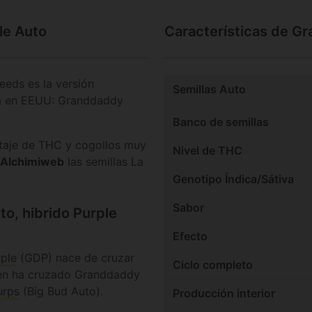
le Auto
Características de G
eds es la versión
Semillas Auto
ia en EEUU: Granddaddy
Banco de semillas
taje de THC y cogollos muy
Nivel de THC
Alchimiweb
las semillas La
Genotipo Índica/Sátiva
Sabor
o, hibrido Purple
Efecto
ple
(GDP) nace de cruzar
Ciclo completo
een ha cruzado Granddaddy
urps
(Big Bud Auto).
Producción interior