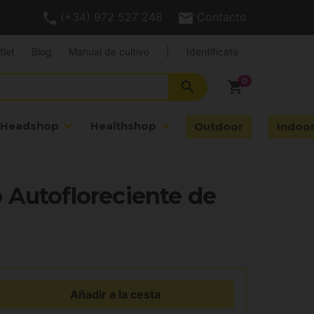
(+34) 972 527 248
Contacto
tlet
Blog
Manual de cultivo
|
Identifícate
search
shopping_cart
Headshop
Healthshop
Outdoor
Indoo
 Autofloreciente de
Añadir a la cesta