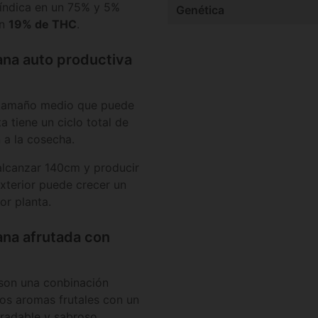
índica en un 75% y 5%
Genética
un
19% de THC
.
na auto productiva
tamaño medio que puede
ta tiene un ciclo total de
 a la cosecha.
alcanzar 140cm y producir
exterior puede crecer un
or planta.
na afrutada con
son una conbinación
os aromas frutales con un
radable y sabroso.