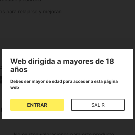
s para relajarse y mejoran
Web dirigida a mayores de 18
ple Auto
años
fecto relajante
Purple
Hindu Kush
Debes ser mayor de edad para acceder a esta página
web
ENTRAR
SALIR
ple Auto
No existen valoraciones para este producto