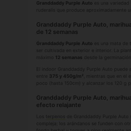
Granddaddy Purple Auto
es una variedad 
ruderalis que produce aproximadamente 
Granddaddy Purple Auto, marihua
de 12 semanas
Granddaddy Purple Auto
es una mata de 
ser cultivada en exterior e interior. La plan
máximo
12 semanas
desde la germinación
El indoor Granddaddy Purple Auto puede 
entre
375 y 450g/m²
, mientras que en el 
poco (hasta 150cm) y alcanzar los 120 g p
Granddaddy Purple Auto, marihua
efecto relajante
Los
terpenos
de Granddaddy Purple Auto 
compleja; los arándanos se funden con otr
fondo herbal y toques a pino realmente ag