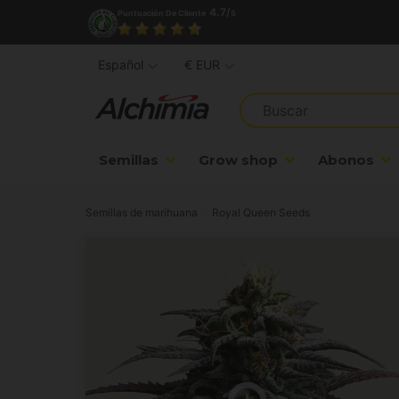
4.7/
Puntuación De Cliente
5
Español
€ EUR
Semillas
Grow shop
Abonos
Semillas de marihuana
Royal Queen Seeds