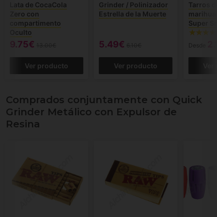
Lata de CocaCola
Grinder / Polinizador
Tarros d
Zero con
Estrella de la Muerte
marihuan
compartimento
Super S
Oculto
9.75€
5.49€
2.
13.00€
6.10€
Desde
Ver producto
Ver producto
Ver
Comprados conjuntamente con Quick
Grinder Metálico con Expulsor de
Resina