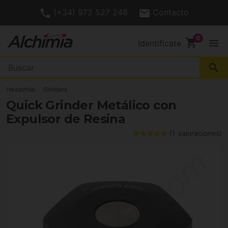
(+34) 972 527 248
Contacto
shopping_cart
menu
Identifícate
search
Headshop
Grinders
Quick Grinder Metálico con
Expulsor de Resina
(1 valoraciones)