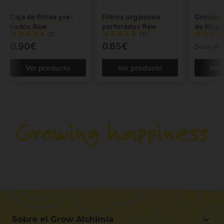
Caja de filtros pre-
Filtros orgánicos
Grinder
liados Raw
perforados Raw
de Rippe
(2)
(3)
4
0.90€
0.65€
Desde
Ver producto
Ver producto
Ver
Sobre el Grow Alchimia