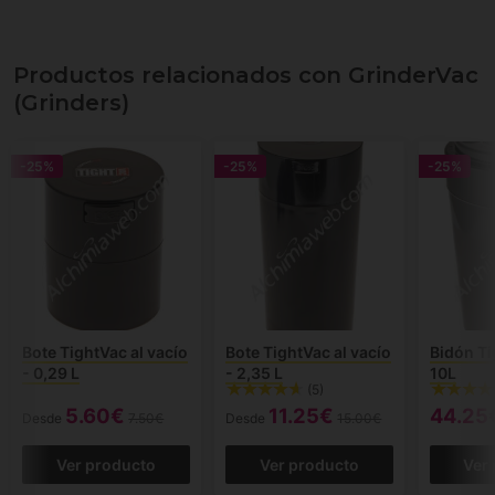
Productos relacionados con GrinderVac
(Grinders)
-25%
-25%
-25%
Bote TightVac al vacío
Bote TightVac al vacío
Bidón T
- 0,29 L
- 2,35 L
10L
(5)
5.60€
11.25€
44.25
Desde
7.50€
Desde
15.00€
Ver producto
Ver producto
Ver