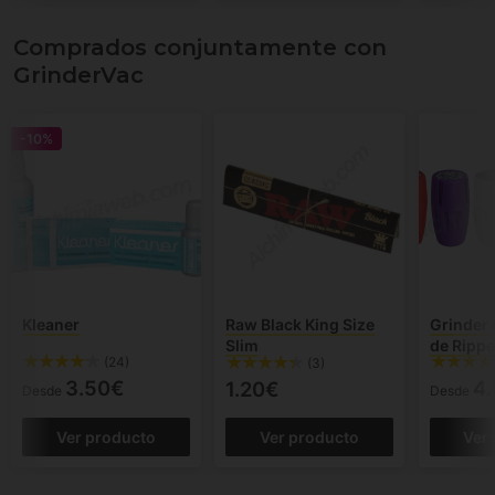
Comprados conjuntamente con
GrinderVac
-10%
Kleaner
Raw Black King Size
Grinder
Slim
de Rippe
(24)
(3)
3.50€
4
1.20€
Desde
Desde
Ver producto
Ver producto
Ver