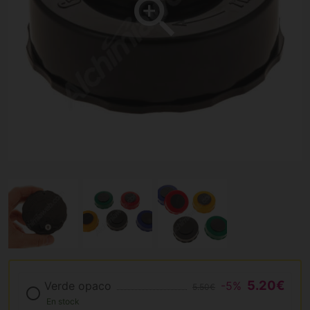
5.20€
Verde opaco
-5%
5.50€
En stock