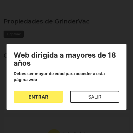
Propiedades de GrinderVac
TightVac
Web dirigida a mayores de 18
Opiniones sobre GrinderVac
años
Debes ser mayor de edad para acceder a esta
5
5
página web
4
3
ENTRAR
SALIR
2
1 Reseñas
1