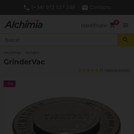
(+34) 972 527 248
Contacto
shopping_cart
menu
Identifícate
search
Headshop
Grinders
GrinderVac
(1 valoraciones)
-5%