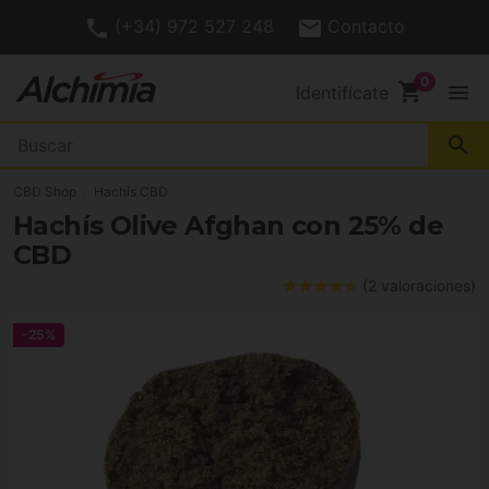
(+34) 972 527 248
Contacto
shopping_cart
menu
Identifícate
search
CBD Shop
Hachís CBD
Hachís Olive Afghan con 25% de
CBD
(2 valoraciones)
-25%