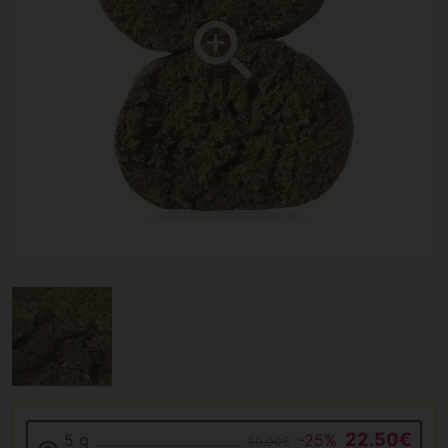
22.50€
5 g
-25%
30.00€