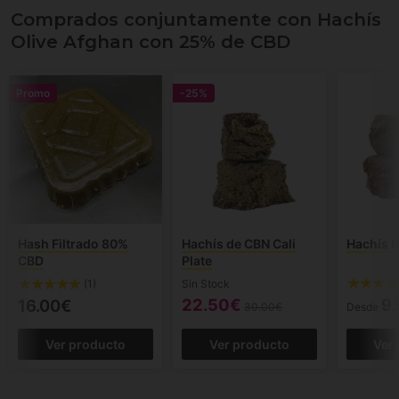
Comprados conjuntamente con Hachís
Olive Afghan con 25% de CBD
Promo
-25%
Hash Filtrado 80%
Hachís de CBN Cali
Hachís 
CBD
Plate
Sin Stock
(1)
22.50€
9.
16.00€
30.00€
Desde
Ver producto
Ver producto
Ver