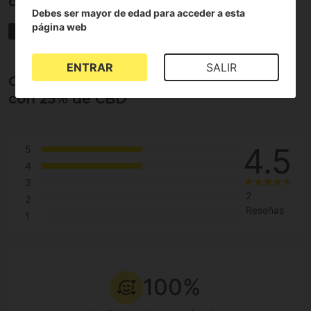
con 25% de CBD
Debes ser mayor de edad para acceder a esta
página web
Deli Hemp
ENTRAR
SALIR
Opiniones sobre Hachís Olive Afghan
con 25% de CBD
4.5
5
4
3
2
2
Reseñas
1
100%