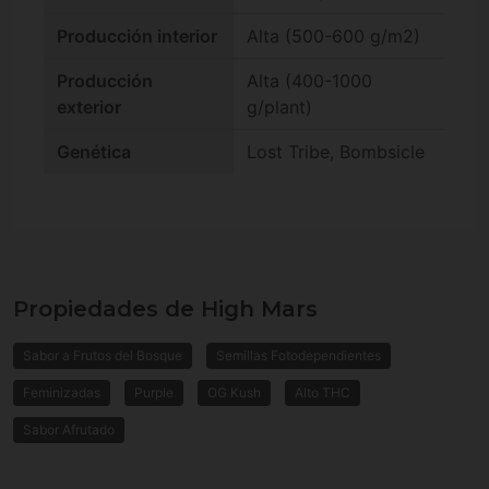
Producción interior
Alta (500-600 g/m2)
Producción
Alta (400-1000
exterior
g/plant)
Genética
Lost Tribe, Bombsicle
Propiedades de High Mars
Sabor a Frutos del Bosque
Semillas Fotodependientes
Feminizadas
Purple
OG Kush
Alto THC
Sabor Afrutado