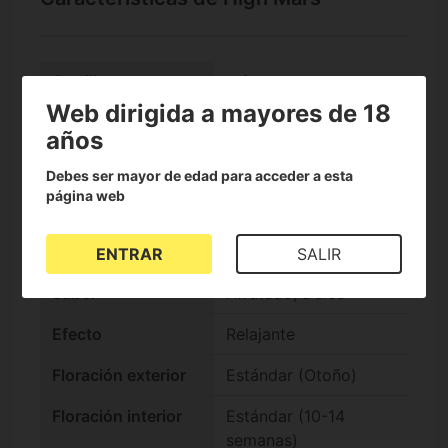
check
Semillas
Feminizadas
Web dirigida a mayores de 18
años
Banco de semillas
Anesia Seeds
Debes ser mayor de edad para acceder a esta
Nivel de THC
THC Extremo (+30%)
página web
Genotipo
Índica +60%
Índica/Sátiva
ENTRAR
SALIR
Sabor
Afrutado, Dulce
Efecto
Relajante
Floración exterior
Estándar (Otoño)
Floración interior
Estándar (10-14
semanas)