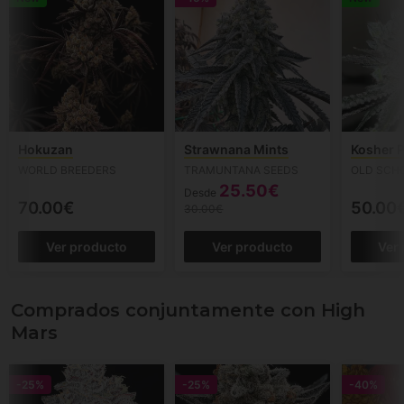
Hokuzan
Strawnana Mints
Kosher 
WORLD BREEDERS
TRAMUNTANA SEEDS
OLD SCH
25.50€
Desde
70.00€
50.00
30.00€
Ver producto
Ver producto
Ver
Comprados conjuntamente con High
Mars
-25%
-25%
-40%