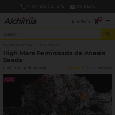
(+34) 972 527 248
Contacto
shopping_cart
menu
Identifícate
search
Semillas de marihuana
Anesia Seeds
High Mars Feminizada de Anesia
Seeds
Lost Tribe x Bombsicle
(1 valoraciones)
-25%