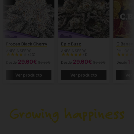
Frozen Black Cherry
Epic Buzz
C.Banan
ANESIA SEEDS
ANESIA SEEDS
PHILOSO
(43)
(1)
29.60€
29.60€
1
Desde
39.50€
Desde
39.50€
Desde
Ver producto
Ver producto
Ver