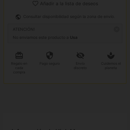
Añadir a la lista de deseos
Consultar disponibilidad según la zona de envío.
ATENCIÓN!
No enviamos este producto a
Usa
Regalo
en
Pago
seguro
Envío
Cuidemos el
cada
discreto
planeta
compra